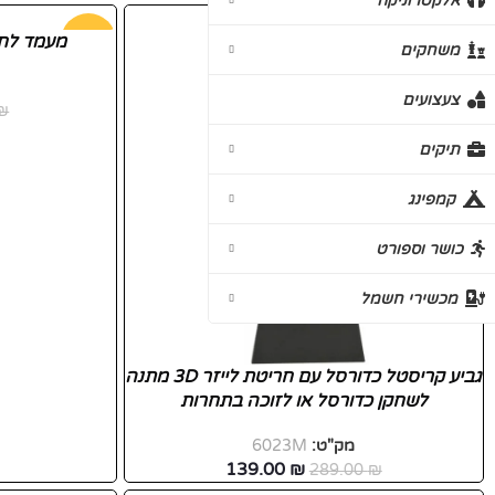
אלקטרוניקה
-52%
-50%
מעמד לחי
משחקים
חדש
צעצועים
₪
תיקים
קמפינג
כושר וספורט
מכשירי חשמל
גביע קריסטל כדורסל עם חריטת לייזר 3D מתנה
לשחקן כדורסל או לזוכה בתחרות
מק"ט:
6023M
139.00
₪
289.00
₪