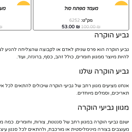
-47%
מעמד מפתח סול
-47%
מעמ
פייסבוק
מק"ט:
6252
חדש
חדש
53.00
₪
₪
100.00
₪
אינסטגרם
גביע הוקרה
יוטיוב
גביע הוקרה הוא פרס שניתן לאדם או לקבוצה שהצליחה להגיע למטרה
להיות מיוצר ממגוון חומרים, כולל זהב, כסף, ברונזה, ועוד.
גביע הוקרה שלנו
אנחנו מציעים מגוון רחב של גביעי הוקרה שיכולים להתאים לכל אי
תאריכים, וסמלים מיוחדים.
מגוון גביעי הוקרה
ישנם גביעי הוקרה במגוון רחב של סגנונות, צורות, וחומרים. כמה 
מעוצבים בצורה מינימליסטית או מורכבת, ולהתאים לכל סגנון עיצוב