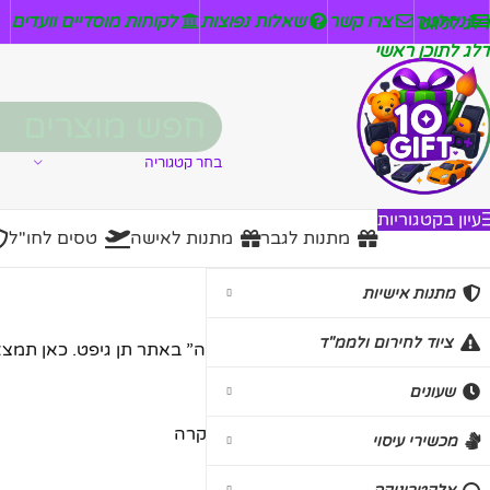
ניזלטר
צרו קשר
שאלות נפוצות
לקוחות מוסדיים וועדים
דלג לניווט
דלג לתוכן ראשי
בחר קטגוריה
עיון בקטגוריות
מתנות לגבר
מתנות לאישה
טסים לחו"ל
גביע הוקרה
מתנות אישיות
ציוד לחירום ולממ"ד
ברוכים הבאים לקטגוריית “גביע הוקרה” באתר תן גיפט. כאן תמצאו 
שעונים
עמוד הבית
/
מתנות אישיות
/
גביע הוקרה
מכשירי עיסוי