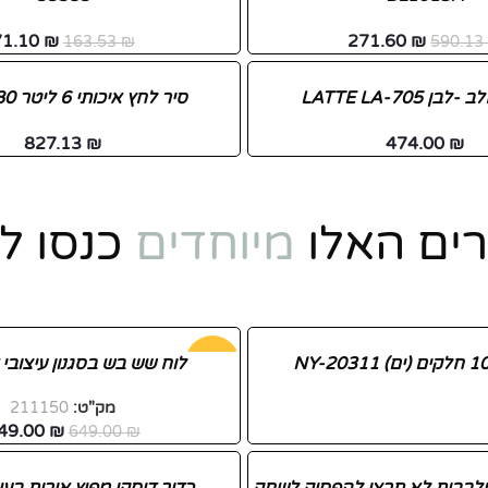
71.10
₪
271.60
₪
163.53
₪
590.1
 LATTE LA-705
סיר לחץ איכותי 6 ליטר BH-1080
827.13
₪
474.00
₪
ים האלו
מיוחדים
כנסו ל
-46%
לוח שש בש בסגנון עיצובי ד
מק"ט:
211150
49.00
₪
649.00
₪