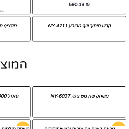
590.13
₪
3
₪
קרש חיתוך שף מרובע NY-4711
מקציף חלב -לבן
המוצר
פייסבוק
משחק שח מט גינה NY-6037
פאזל 1000 חלקים (ים) NY-20311
אינסטגרם
יוטיוב
-35%
-55%