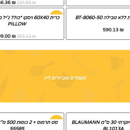
66.36
₪
234.63
₪
טבילה BT-8060-50
-72%
PILLOW
590.13
₪
99.00
₪
353.13
₪
מעמדים ואביזרים ליין
סיר נירוסטה יוקרתי 30 ס"מ BLAUMANN
-57%
55585
BL1013A