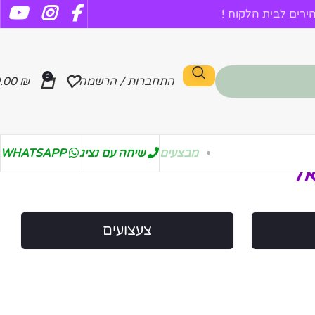
רים לבית הלקוח !
0
התחברות / הרשמה
₪
.00
מבצעים
שיחה עם נציג
WHATSAPP
אל
צעצועים