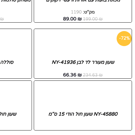
מכונת בועות עם אורות ורעשי זיקוקים
משחק סולמות ו
מק"ט:
1190
89.00
₪
0
₪
199.00
₪
-72%
שעון מעורר לד לבן NY-41936
סוללה AMILION CR-1220
66.36
₪
234.63
₪
NY-45880 שעון חול הודי 15 ס"מ
שעון חול מ