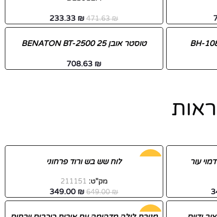
233.33
₪
471.63
₪
טוסטר אובן BENATON BT-2500 25
708.63
₪
ראות
מוי עור
-46%
לוח שש בש ורוד פרחוני
מק"ט:
211151
349.00
₪
3
649.00
₪
-30%