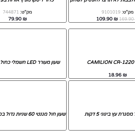
לבבות לא תרצו להפסיק לשחק
כדור דיסקו מפיץ אורות בעיצ
מק"ט:
9101019
מק"ט:
744871
79.90
₪
109.90
₪
169.9
C
שעון מעורר LED חשמלי כחול NY-97115
18.96
₪
סגרת עץ בינוני 5 דקות
שעון חול מגנטי 60 שניות גדול בסיס עץ לבן עגול