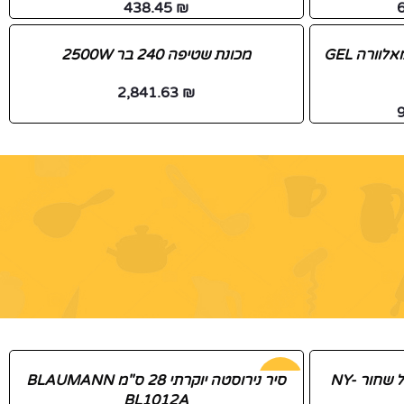
438.45
₪
כרית 60X40 ויסקו *כולל ג'יל מאלוורה GEL
מכונת שטיפה 240 בר 2500W
2,841.63
₪
סט תרמוס + 2 כוסות 500 מ"ל שחור NY-
-51%
סיר נירוסטה יוקרתי 28 ס"מ BLAUMANN
BL1012A