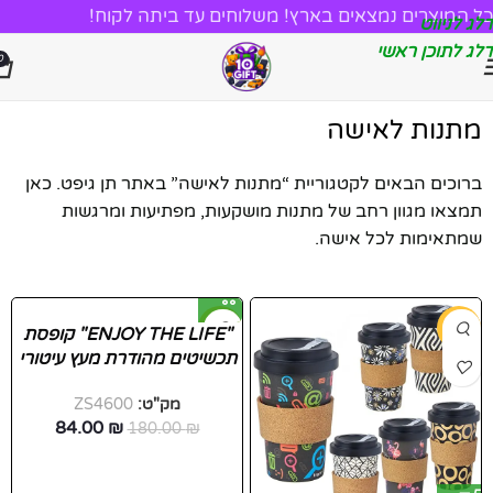
כל המוצרים נמצאים בארץ! משלוחים עד ביתה לקוח!
דלג לניווט
דלג לתוכן ראשי
0
מתנות לאישה
ברוכים הבאים לקטגוריית “מתנות לאישה” באתר תן גיפט. כאן
תמצאו מגוון רחב של מתנות מושקעות, מפתיעות ומרגשות
שמתאימות לכל אישה.
-53%
-16%
"ENJOY THE LIFE" קופסת
תכשיטים מהודרת מעץ עיטורי
חדש
פרחים
מק"ט:
ZS4600
84.00
₪
180.00
₪