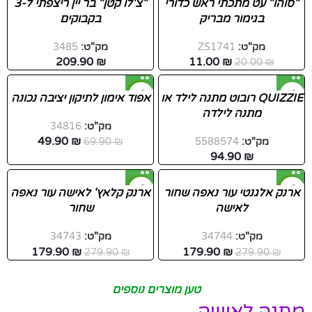
"סוהו" עט מתכתי ראש כדורי
"צ'לו קטן" בר יין ריצפתי ל-3
בגימור מבריק
בקבוקים
חדש
מק"ט:
ZS1741
מק"ט:
3485
209.90
₪
11.00
₪
20.00
₪
-29%
QUIZZIE רובוט מתנה לילד או
אפוד אימון לתיקון יציבה נכונה
מתנה לילדה
מק"ט:
34816
49.90
₪
מק"ט:
5588574
₪
69.90
94.90
₪
-36%
-36%
ארנק אלגנטי עור נאפה שחור
ארנק קלאץ' לאישה עור נאפה
לאישה
שחור
מק"ט:
34744
מק"ט:
34743
179.90
₪
179.90
₪
279.90
₪
279.90
₪
טען מוצרים נוספים
מתנה לאישה