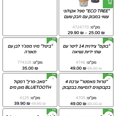
"ECO TREE" ספל אקולוגי
עשוי במבוק עם חבק שעם
מק"ט:
4724770
29.90
₪
–
25.00
₪
-29%
"בוקס" צידנית 14 ליטר עם
"ביטל" מיני מסג'ר לבן עם
שתי ידיות נשיאה
תאורה
מק"ט:
4746
מק"ט:
774328
35.00
₪
49.00
₪
69.00
₪
-20%
-45%
"טרוול מאסטר" ערכת 4
"סאב-מרין" רמקול
בקבוקונים לנסיעות בבקבוק
BLUETOOTH מוגן מים
מאסטר
מק"ט:
4125
מק"ט:
4705
39.90
₪
49.00
₪
49.90
₪
89.00
₪
-45%