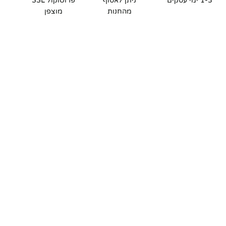
1-3 ימי עסקים
ניתן לאסוף
פרוטוקול SSL
מהחנות
מוצפן