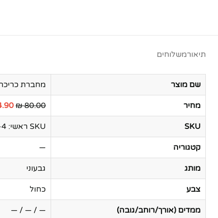
תיאור
משלוחים
שם מוצר
מחברת כריכת PU דמוי עור יוקרתי פתיחה עברית 104 דף מבית המותג גבעוני –
מחיר
80.00 ₪
.90 ₪
SKU
SKU ראשי: 4884-4 | Secondary SKU: 4884-4-ALT
קטגוריה
—
מותג
גבעוני
צבע
כחול
ממדים (אורך/רוחב/גובה)
— / — / —