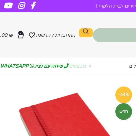
רים לבית הלקוח !
0
התחברות / הרשמה
₪
.00
מבצעים
שיחה עם נציג
WHATSAPP
ים
-44%
חדש