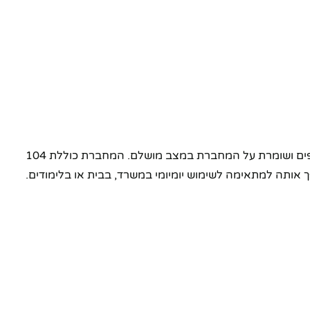
מחברת זו עשויה מחומרי PU איכותיים המעניקים מראה ומגע של עור אמיתי, עם עמידות לאורך זמן. הכריכה היוקרתית מגנה על הדפים ושומרת על המחברת במצב מושלם. המחברת כוללת 104
 אותה למתאימה לשימוש יומיומי במשרד, בבית או בלימודים.