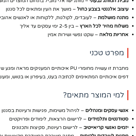
מבית המותג גבעוני
– מותג ישראלי מוביל בתחום המוצרים המש
עיצוב אלגנטי בצבע כחול
– מושך את העין ומתאים לכל סגנון
יוטיוב
מתנה מושלמת
– לעובדים, לקולגות, ללקוחות או לאנשים אהובי
משלוח מהיר לכל הארץ
– בין 2-5 ימי עסקים עד אליך
אחריות מלאה
– שקט נפשי ושירות אמין
מפרט טכני
דפים איכותיים המתאימים לכתיבה בעט, בעיפרון או בטוש, ומעו
למי המוצר מתאים?
אנשי עסקים ומנהלים
– לניהול משימות, פגישות ורעיונות בסגנון 
סטודנטים ותלמידים
– לרישום הרצאות, לימודים ופרויקטים
יזמים ואנשי קריאייטיב
– לרישום רעיונות, סקיצות ותכנונים