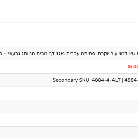
 כחול
44