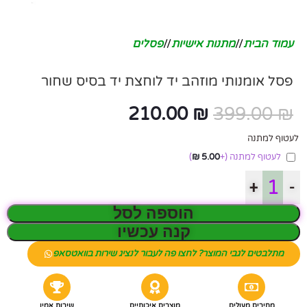
עמוד הבית
/
מתנות אישיות
/
פסלים
פסל אומנותי מוזהב יד לוחצת יד בסיס שחור
210.00
₪
399.00
₪
לעטוף למתנה
לעטוף למתנה
(+
5.00
₪
)
+
-
הוספה לסל
קנה עכשיו
מתלבטים לגבי המוצר? לחצו פה לעבור לנציג שירות בוואטסאפ
מחירים מעולים
מוצרים איכותיים
שירות אמין