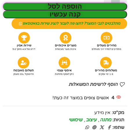
הוספה לסל
קנה עכשיו
מתלבטים לגבי המוצר? לחצו פה לעבור לנציג שירות בוואטסאפ
מחירים מעולים
מוצרים איכותיים
שירות אמין
מתחייבים למחיר הכי משתלם
איכות מוצר מובטחת
דירוג גוגל 4.9 מתוך 5.0
משלוחים מהירים
איסוף עצמי
תשלום מאובטח
1-3 ימי עסקים
ניתן לאסוף מהחנות
פרוטוקול SSL מוצפן
הוסף לרשימת המשאלות
4
אנשים צופים במוצר זה כעת!
מק"ט:
אין מידע
תגיות:
מתנה
,
עיצוב
,
שימושי
שתפו: