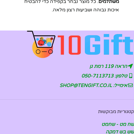
משתלמים
. כל מוצר נבחר בקפידה כדי להבטיח
איכות גבוהה ושביעות רצון מלאה.
הראה 119 רמת גן
טלפון: 050-7113713
אימייל: SHOP@TENGIFT.CO.IL
קטגוריות מבוקשות
שח מט - שחמט
שש בש דמקה