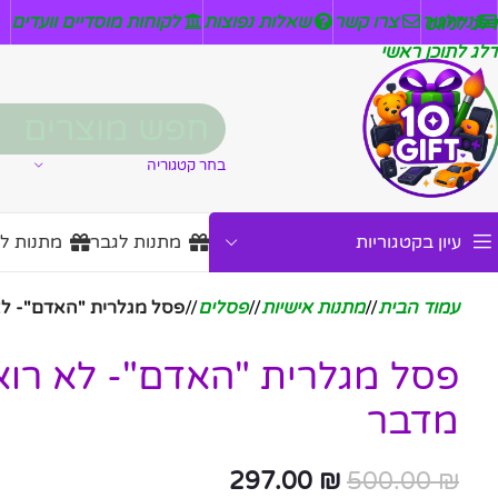
ניזלטר
צרו קשר
שאלות נפוצות
לקוחות מוסדיים וועדים
דלג לניווט
דלג לתוכן ראשי
בחר קטגוריה
עיון בקטגוריות
מתנות לגבר
מתנות ל
עמוד הבית
/
מתנות אישיות
/
פסלים
/
פסל מגלרית "האדם"- לא
פסל מגלרית "האדם"- לא רוא
מדבר
297.00
₪
500.00
₪