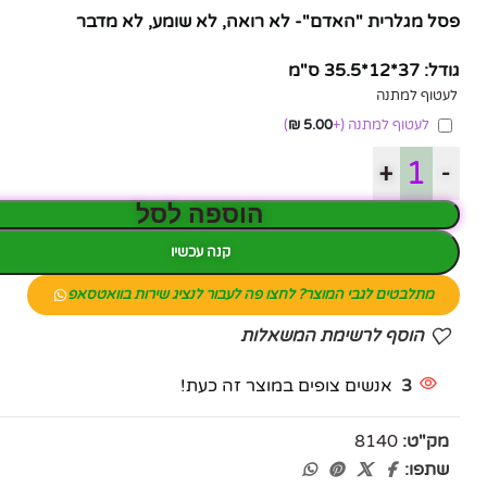
פסל מגלרית "האדם"- לא רואה, לא שומע, לא מדבר
גודל: 37*12*35.5 ס"מ
לעטוף למתנה
לעטוף למתנה
(+
5.00
₪
)
+
-
הוספה לסל
קנה עכשיו
מתלבטים לגבי המוצר? לחצו פה לעבור לנציג שירות בוואטסאפ
הוסף לרשימת המשאלות
3
אנשים צופים במוצר זה כעת!
פייסבוק
אינסטגרם
מק"ט:
8140
שתפו:
יוטיוב