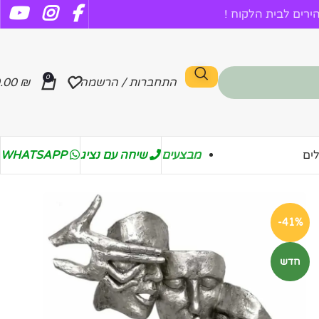
רים לבית הלקוח !
0
התחברות / הרשמה
₪
.00
מבצעים
שיחה עם נציג
WHATSAPP
ים
-41%
חדש