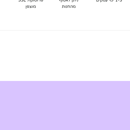
1-3 ימי עסקים
ניתן לאסוף
פרוטוקול SSL
מהחנות
מוצפן