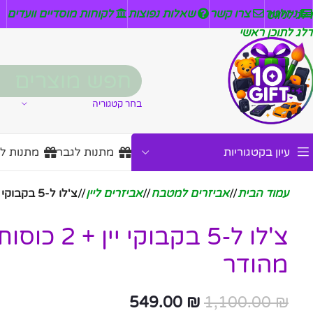
ניזלטר
צרו קשר
שאלות נפוצות
לקוחות מוסדיים וועדים
דלג לניווט
דלג לתוכן ראשי
בחר קטגוריה
עיון בקטגוריות
מתנות לגבר
מתנות ל
עמוד הבית
/
אביזרים למטבח
/
אביזרים ליין
/
צ'לו ל-5 בקבוקי יין + 2 כוסות דגם עתיק מהודר
צ'לו ל-5 בקבוק
מהודר
549.00
₪
1,100.00
₪