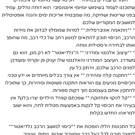
שתוכננו לעמוד בשימוש יומיומי אינטנסיבי. הוא דוחה נוזלים, עמיד
בפני שריטות ושחיקה, מה שמבטיח אריכות ימים והגנה אופטימלית
למושבים המקוריים שלכם.
* **התאמה אוניברסלית:** למרות שמומלץ לבדוק את מידות
הרכב, הכיסוי תוכנן להתאים למגוון רחב של כלי רכב, מה שהופך
אותו לבחירה ורסטילית ונוחה.
* **עיצוב אלגנטי ומודרני:** ה"גלדיאטור" לא רק מגן, הוא גם
משדרג. העיצוב המודרני והאלגנטי שלו יעניק פן יוקרתי ומעודכן
לפנים הרכב שלכם, וירתק כל עין.
* **התקנה קלה ומהירה:** אין צורך בכלים מיוחדים או ידע טכני.
הכיסויים מגיעים עם הוראות התקנה פשוטות ומהירות, כך שתוכלו
להתקין אותם בעצמכם תוך דקות ספורות.
* **קל לניקוי ותחזוקה:** שפכתם קפה? הילדים יצרו בלגן? אין
בעיה! את הכיסוי קל לנקות באמצעות מטלית לחה, והוא ישוב
למראהו החדש בקלות.
כל התכונות הללו הופכות את **כיסוי למושב הרכב גלדיאטור**
למוצר חובה לכל בעל רכב שמעריך איכות, נוחות, ועיצוב.