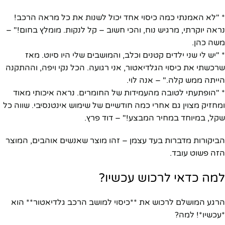
* "לא האמנתי כמה כיסוי אחד יכול לשנות את כל מראה הרכב!
נראה יוקרתי, מרגיש נוח, והכי חשוב – קל לנקות. מומלץ בחום!" –
משה כהן.
* "יש לי שני ילדים קטנים וכלב, והמושבים שלי היו סיוט. מאז
שרכשתי את כיסוי הגלדיאטור, אני רגועה. הכל נקי ויפה, וההתקנה
הייתה ממש קלה." – אנה לוי.
* "הופתעתי לטובה מהעמידות של החומרים. נראה איכותי מאוד
ומחזיק מצוין גם אחרי כמה חודשיים של שימוש אינטנסיבי. שווה כל
שקל, במיוחד במחיר המבצע!" – דוד פרץ.
הביקורות מדברות בעד עצמן – זהו מוצר שאנשים אוהבים, המוצר
הזה פשוט עובד.
למה כדאי לרכוש עכשיו?
הרגע המושלם לרכוש את **כיסוי למושב הרכב גלדיאטור** הוא
*עכשיו*! למה?