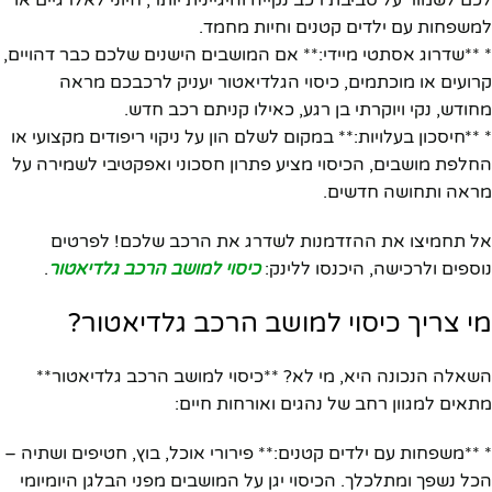
למשפחות עם ילדים קטנים וחיות מחמד.
* **שדרוג אסתטי מיידי:** אם המושבים הישנים שלכם כבר דהויים,
קרועים או מוכתמים, כיסוי הגלדיאטור יעניק לרכבכם מראה
מחודש, נקי ויוקרתי בן רגע, כאילו קניתם רכב חדש.
* **חיסכון בעלויות:** במקום לשלם הון על ניקוי ריפודים מקצועי או
החלפת מושבים, הכיסוי מציע פתרון חסכוני ואפקטיבי לשמירה על
מראה ותחושה חדשים.
אל תחמיצו את ההזדמנות לשדרג את הרכב שלכם! לפרטים
נוספים ולרכישה, היכנסו ללינק:
כיסוי למושב הרכב גלדיאטור
.
מי צריך כיסוי למושב הרכב גלדיאטור?
השאלה הנכונה היא, מי לא? **כיסוי למושב הרכב גלדיאטור**
מתאים למגוון רחב של נהגים ואורחות חיים:
* **משפחות עם ילדים קטנים:** פירורי אוכל, בוץ, חטיפים ושתיה –
הכל נשפך ומתלכלך. הכיסוי יגן על המושבים מפני הבלגן היומיומי