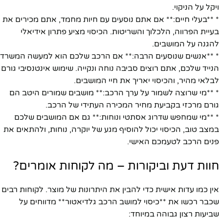
ויקל על הניקוי.
* **בעלי חיים:** אם אתם נוסעים עם חיות מחמד, אתם מכירים את
בעיית הפרווה, הלכלוך והשריטות. הכיסוי מציע פתרון אידיאלי
להגנה על המושבים.
* **אנשים שנוסעים הרבה:** אם הרכב שלכם הוא למעשה המשרד
הנייד שלכם, אתם רוצים סביבה נוחה ונקייה. שימוש אינטנסיבי גורם
לבלאי מהיר, והכיסוי יאריך את חיי המושבים.
* **מי שרוצה לשמור על ערך הרכב:** מושבים שמורים היטב הם
גורם מרכזי בקביעת מחיר המכירה העתידי של הרכב.
* **מי שמחפש שדרוג אסתטי ונוחות:** גם אם המושבים שלכם
במצב טוב, הכיסוי יכול להוסיף מגע של יוקרה, נוחות, ולהתאים את
פנים הרכב לטעמכם האישי.
חוות דעת וביקורות – מה לקוחות אומרים?
אין כמו עדות אישית כדי להבין את היתרונות של מוצר. לקוחות רבים
שכבר רכשו את **כיסוי למושב הרכב גלדיאטור** מדווחים על
שביעות רצון גבוהה במיוחד: