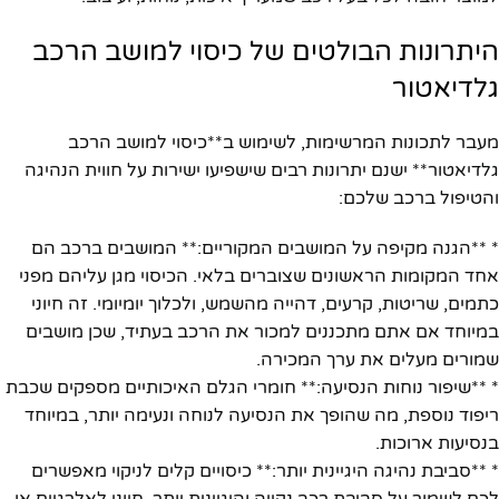
היתרונות הבולטים של כיסוי למושב הרכב
גלדיאטור
מעבר לתכונות המרשימות, לשימוש ב**כיסוי למושב הרכב
גלדיאטור** ישנם יתרונות רבים שישפיעו ישירות על חווית הנהיגה
והטיפול ברכב שלכם:
* **הגנה מקיפה על המושבים המקוריים:** המושבים ברכב הם
אחד המקומות הראשונים שצוברים בלאי. הכיסוי מגן עליהם מפני
כתמים, שריטות, קרעים, דהייה מהשמש, ולכלוך יומיומי. זה חיוני
במיוחד אם אתם מתכננים למכור את הרכב בעתיד, שכן מושבים
שמורים מעלים את ערך המכירה.
* **שיפור נוחות הנסיעה:** חומרי הגלם האיכותיים מספקים שכבת
ריפוד נוספת, מה שהופך את הנסיעה לנוחה ונעימה יותר, במיוחד
בנסיעות ארוכות.
* **סביבת נהיגה היגיינית יותר:** כיסויים קלים לניקוי מאפשרים
לכם לשמור על סביבת רכב נקייה והיגיינית יותר, חיוני לאלרגיים או