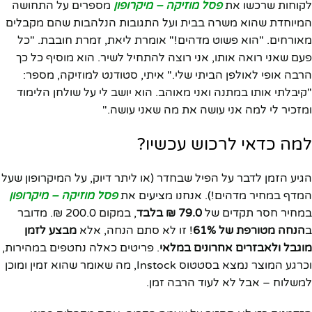
לקוחות שרכשו את
פסל מוזיקה – מיקרופון
מספרים על התחושה
המיוחדת שהוא משרה בבית ועל התגובות הנלהבות שהם מקבלים
מאורחים. "הוא פשוט מדהים!" אומרת ליאת, זמרת חובבת. "כל
פעם שאני רואה אותו, אני רוצה להתחיל לשיר. הוא מוסיף כל כך
הרבה אופי לאולפן הביתי שלי." איתי, סטודנט למוזיקה, מספר:
"קיבלתי אותו במתנה ואני מאוהב. הוא יושב לי על שולחן הלימוד
ומזכיר לי למה אני עושה את מה שאני עושה."
למה כדאי לרכוש עכשיו?
הגיע הזמן לדבר על הפיל שבחדר (או ליתר דיוק, על המיקרופון שעל
המדף במחיר מדהים!). אנחנו מציעים את
פסל מוזיקה – מיקרופון
במחיר חסר תקדים של
79.0 ₪ בלבד
, במקום 200.0 ₪. מדובר
ב
הנחה מטורפת של 61%
! זו לא סתם הנחה, אלא
מבצע לזמן
מוגבל ולאבזרים אחרונים במלאי
. פריטים כאלה נחטפים במהירות,
וכרגע המוצר נמצא בסטטוס Instock, מה שאומר שהוא זמין ומוכן
למשלוח – אבל לא לעוד הרבה זמן.