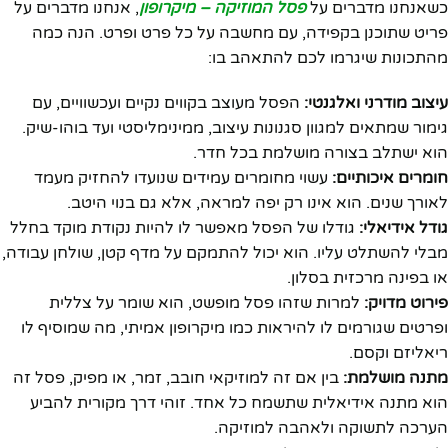
כשאנחנו מדברים על
פסל המוזיקה – מיקרופון
, אנחנו מדברים על
פריט שתוכנן בקפידה, עם מחשבה על כל פרט ופרט. הנה כמה
מהתכונות שיגרמו לכם להתאהב בו:
עיצוב מודרני ואלגנטי:
הפסל מעוצב בקווים נקיים ועכשוויים, עם
גימור שמתאים למגוון סגנונות עיצוב, ממינימליסטי ועד בוהו-שיק.
הוא ישתלב בצורה מושלמת בכל חדר.
חומרים איכותיים:
עשוי מחומרים עמידים שנועדו להחזיק מעמד
לאורך שנים. הוא אינו רק יפה למראה, אלא גם בנוי היטב.
גודל אידיאלי:
גודלו של הפסל מאפשר לו להיות נקודת מוקד בחלל
מבלי להשתלט עליו. הוא יכול להתמקם על מדף קטן, שולחן עבודה,
או בפינה מרכזית בסלון.
פירוט מדויק:
למרות שזהו פסל מופשט, הוא שומר על צללית
ופרטים שגורמים לו להיראות כמו מיקרופון אמיתי, מה שמוסיף לו
ריאליזם וקסם.
מתנה מושלמת:
בין אם זה למוזיקאי חובב, זמר, או מפיק, פסל זה
הוא מתנה אידיאלית שתשמח כל אחד. זוהי דרך מקורית להביע
הערכה לתשוקה ולאהבה למוזיקה.