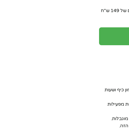
התרשמתם כבר? תארו לעצמכם את החיוך על הפנים שלכם או של ילדיכם כשתוכלו לרכוש את ה-**ג'יפ על שלט 1/16** במחיר מדהים של 149 ש"ח
ן כיף ושעות
ות מפעילות
מוגבלות.
הזה.