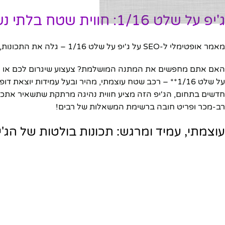
ג'יפ על שלט 1/16: חווית שטח בלתי נשכחת לכל גיל!
מאמר אופטימלי ל-SEO על ג'יפ על שלט 1/16 – גלה את התכונות, היתרונות, ולמה כדאי לרכוש אותו היום.
האם אתם מחפשים את המתנה המושלמת? צעצוע שיגרום לכם או ליקיר
על שלט 1/16** – רכב שטח עוצמתי, מהיר ובעל עמידות יוצ
חדשים בתחום, הג'יפ הזה מציע חווית נהיגה מרתקת שתשאיר אתכם ע
רב-מכר ופריט חובה ברשימת המשאלות של רבים!
עוצמתי, עמיד ומרגש: תכונות בולטות של הג'יפ ע