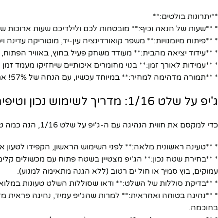
**יתרונות בולטים:**
יוטיוב
* **שעות של הנאה וכיף:** מובטחות לכם ולילדיכם שעות ארוכות של
* **פיתוח מיומנויות:** משפר קואורדינציה עין-יד, מוטוריקה עדינה 
* **עידוד יציאה מהבית:** מעודד משחק פעיל בחוץ, באוויר הפתוח
* **עמידות לאורך זמן:** בנוי מחומרים איכותיים שיחזיקו מעמד זמן 
* **תמורה מדהימה למחיר:** במיוחד עכשיו, עם הנחה של 57%! אתם מקבלים מוצר איכותי במחיר שלא יחזור.
ג'יפ על שלט 1/16: מדריך לשימוש נכון וטיפים להנאה מקסימלית
כדי למקסם את חווית הנהיגה עם ה-ג'יפ על שלט 1/16, הנה כמה טיפים והמלצות:
* **טעינה ראשונית מלאה:** לפני השימוש הראשון, הקפידו לטעון 
* **בחירת שטח נכון:** הג'יפ מצטיין בשטח פתוח עם מכשולים קלים 
עמוקים, בוץ סמיך או חול ים רטוב (ללא הגנה מתאימה למנוע).
* **בדיקת סוללות של השלט:** ודאו שסוללות השלט טעונות במלואן
* **נהיגה בטוחה ואחראית:** למרות שהג'יפ עמיד, נהיגה פראית מדי
בחוכמה.