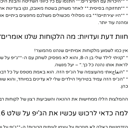
* **היכרות עם הפיצ'רים:** התנסו עם כל כיווני השליטה והבנת היכול
* **תחזוקה בסיסית:** לאחר משחק בשטח מאובק, נקו בעדינות את ה
* **היו יצירתיים!** בנו מסלולי מכשולים משלכם מחפצים ביתיים א
ומהנה עוד יותר.
חוות דעת ועדויות: מה הלקוחות שלנו אומרים?
אין כמו לשמוע מלקוחות אמיתיים שנהנו מהמוצר!
לראות אותו נהנה כל כך." – יעל מנשה.
* "הتفاجאתי מהעוצמה של הג'יפ הזה. הוא באמת מטפס על כל דבר! ח
* "הג'יפ הזה עמיד בטירוף! הילדים שלי לא עדינים במיוחד, והוא ש
כהן.
ההמלצות הללו ממחישות את ההנאה והשביעות רצון של לקוחות רבים שבח
למה כדאי לרכוש עכשיו את הג'יפ על שלט 1/16?