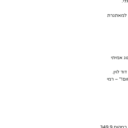
לי.
ק למאתגרת
בחצר. תענוג אמיתי
ד לוין.
ם!" – רמי
הזדמנויות כאלה לא חוזרות על עצמן לעיתים קרובות! ה-**ג'יפ על שלט 1/16** זמין כרגע במחיר חסר תקדים של **149 ש"ח בלבד**, במקום 349.9