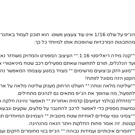
הג'יפ על שלט 1/16 אינו עוד צעצוע פשוט. הוא תוכנן
מהתכונות המרכזיות שהופכות אותו למיוחד כל כך:
**קנה מידה ריאליסטי 1:16:** העיצוב המפורט 
ועד הגלגלים, תורם לתחושה שאתם מפעילים רכב שטח מיניאטורי אמ
**מנוע חזק וביצועים מרשימים:** מצויד במנוע עוצמתי המאפשר נה
הקטן הזה מסוגל לפתח!
**שליטה מלאה ונוחה:** השלט הרחוק מעניק שליטה מלאה על ארבעה
לתפעול, מה שהופך את הג'יפ מתאים גם לנהגים מתחילים.
**מזחלת (בולמי זעזועים) קדמית ואחורית:** תאפשר נהיגה חלקה 
גמישות מספיק כדי לאפשר לרכב להתגבר על סלעים, שקעים וגבעות
**צמיגי גומי עמידים לאחיזת שטח מיטבית:** הצמיגים המיוחדים תו
קטנות. זה אומר פחות החלקות ויותר הנאה מהנהיגה.
**חומרים איכותיים ועמידות גבוהה:** הג'יפ בנוי מחומרים חזקים ו