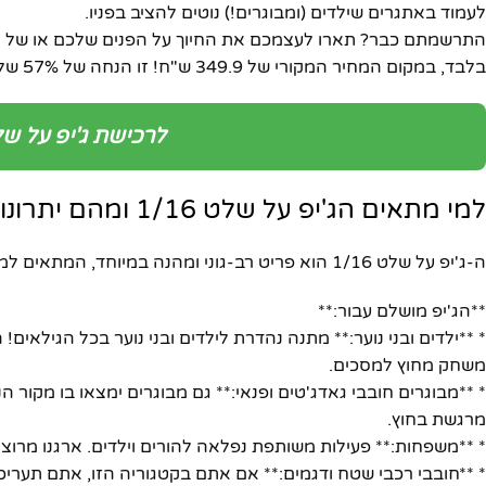
לעמוד באתגרים שילדים (ומבוגרים!) נוטים להציב בפניו.
בלבד, במקום המחיר המקורי של 349.9 ש"ח! זו הנחה של 57% שלא כדאי לפספס!
לרכישת ג'יפ על שלט 1/16 עכשיו במבצע 
למי מתאים הג'יפ על שלט 1/16 ומהם יתרונותיו?
ה-ג'יפ על שלט 1/16 הוא פריט רב-גוני ומהנה במיוחד, המתאים למגוון רחב של קהלים וצרכים.
**הג'יפ מושלם עבור:**
* **ילדים ובני נוער:** מתנה נהדרת לילדים ובני נוער בכל הגילאי
משחק מחוץ למסכים.
* **מבוגרים חובבי גאדג'טים ופנאי:** גם מבוגרים ימצאו בו מקור
מרגשת בחוץ.
פייסבוק
* **משפחות:** פעילות משותפת נפלאה להורים וילדים. ארגנו מרוצ
* **חובבי רכבי שטח ודגמים:** אם אתם בקטגוריה הזו, אתם תער
אינסטגרם