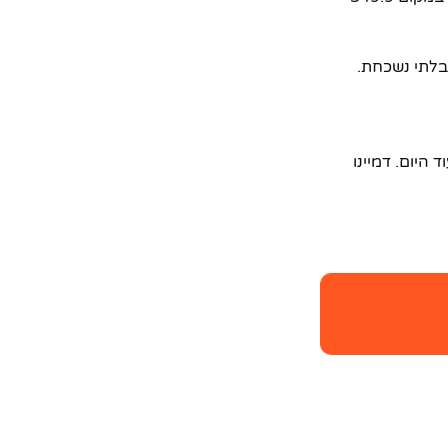
בלתי נשכחת.
לזמן מוגבל**, והוא לא יישאר לתמיד. זה הרגע לקבל החלטה ולרכוש את ה-**ג'יפ על שלט 1/16** עוד היום. דמיינו