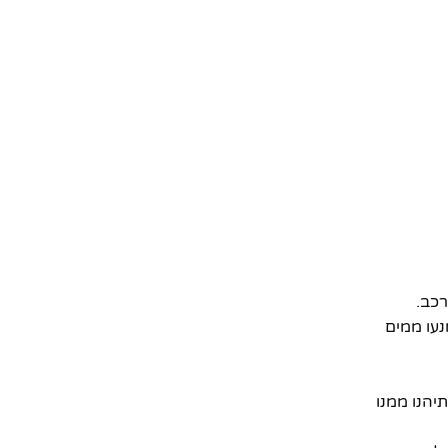
רכב.
נעו ממים
יהנו ממנו