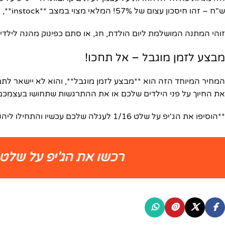
ש"ח – זהו חיסכון עצום של 57%! המלאי מצוי במצב **instock**, אך במחיר כזה, צפוי שהוא ייחטף במהרה.
זוהי המתנה המושלמת ליום הולדת, חג, או סתם כפינוק מהנה לילדי
מבצע לזמן מוגבל – אל תחכו!
את החיוך על פני הילדים שלכם או את ההתרגשות שתחושו בעצמכם
**הוסיפו את הג'יפ על שלט 1/16 לעגלה שלכם עכשיו והתחילו ליהנות מחווית שטח עוצרת נשימה!**
רכשו את הג'יפ על שלט 1/16 עכשיו במחיר מבצע לוהט