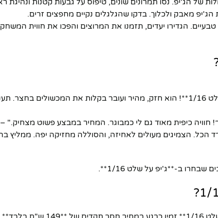
ות של הג'יפ. נסו תמרונים שונים, טיפוס על גבעות קטנות ונהיגת רא
ג'יפ מאבק ולכלוך. בדקו שהגלגלים נקיים מחפצים זרים.
ו טבעיים. הגדירו יעדים, תזמנו את המרוצים והפכו את חווית המשח
* "קניתי לילד שלי בן ה-8, והוא לא מפסיק לשחק עם ה-**ג'יפ על שלט 1/16**! הוא חזק, מהיר ועובר בקלות את המכשולים 
וויה כיפית מאוד גם לי כמבוגר. המחיר במבצע פשוט מצחיק." – דו
ורד הכל. הצמיגים מעולים לאחיזה, והסוללה מחזיקה יפה. ממליץ בחו
רו ב-**ג'יפ על שלט 1/16**.