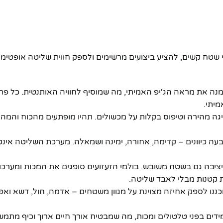
 לעמוד באתגרי שטח קשים, להציע ביצועים מרשימים ולספק חווית שליטה אופט
והמדויק משחזר נאמנה את מראה הג'יפ האמיתי, מה שמוסיף לחוויה האותנטית. כל
יתי.
יגה מהירה וטיפוס בקלות על מכשולים. תהיו מופתעים מהכוח והמה
 כיוונים – קדימה, אחורה, ימינה ושמאלה. מערכת השליטה אינטו
ויציבה גם בשטח משובש. בולמי הזעזועים סופגים את המכות ומערכ
 קטנות מבלי לאבד שליטה.
כננו לספק אחיזה מצוינת על מגוון משטחים – אדמה, חול, דשא ואפי
עמידים בפני טלטולים ומכות, מה שמבטיח אורך חיים ארוך וכיף מתמש