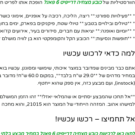
הוורסטיליות של
כובע מצחיה דרייפיט 6 פאנל
הופכת אותו לפריט חו
* **פעילויות ספורט:** ריצה, הליכה, רכיבה על אופניים, אימוני כושר, 
* **טיולים ובילויים בטבע:** טיולי שטח, פיקניקים בפארק, ימים בחוף
* **יומיום ואופנה:** יציאות עם חברים, סידורים בעיר, אירועים קז
* **חופשות ונסיעות:** הכובע הקל והקומפקטי הוא בן לוויה מושלם 
למה כדאי לרכוש עכשיו
אתם כבר מבינים שמדובר במוצר איכותי, שימושי ומסוגנן. עכשיו ב
(instock), ועם מבצע כזה, אין ספק שהוא ייחטף.
**אל תחכו שהמבצע יסתיים או שהמלאי יאזל!** זהו הזמן המושלם
למישהו אהוב. המזהה הייחודי של המוצר הוא 21015, והוא מחכה רק לכם.
אל תחמיצו – רכשו עכשיו!
לחצו כאן לרכישת כובע מצחיה דרייפיט 6 פאנל במחיר מבצע בלתי רגיל!