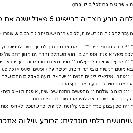
הוא פריט חובה לכל בילוי בחוץ.
יוטיוב
למה כובע מצחיה דרייפיט 6 פאנל ישנה את כללי המשחק עבורכם?
מעבר לתכונות המרשימות, לכובע הזה ישנם יתרונות רבים שישפרו את 
* **שדרוג סגנוני מיידי:** בין אם אתם בדרך למכון כושר, לפגישה קז
לכם טאץ' אופנתי וספורטיבי. הוא משתלב נהדר עם מגוון רחב של סג
* **ביצועים שיא בכל פעילות:** ספורטאים וחובבי כושר יעריכו את 
באימונים הקשוחים ביותר. ריצה, רכיבה על אופניים, טניס או כל פע
* **פתרון אידיאלי לימים חמים:** ישראל ידועה באקלים החם שלה. 
אם אתם מטיילים בעיר או בחוף הים.
אקטיבי, או פשוט רוצה להיראות טוב ולהרגיש בנוח.
* **חיסכון במקום:** הכובע קל וניתן לקיפול, כך שתוכלו לאחסן או
שימושים בלתי מוגבלים: הכובע שילווה אתכם