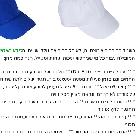
כשמדובר בכובעי מצחייה, לא כל הכובעים נולדו שווים. ה
כובע מצחיה דר
המובילה עבור כל מי שמחפש איכות, נוחות וסטייל. הנה כמה מהן:
* **טכנולוגיית דרייפיט (Dri-Fit):** הליבה ש
החמים וגם בזמן פעילות גופנית אינטנסיבית. תגידו שלום לתחושת הד
* **עיצוב 6 פאנל:** מבנה ה-6 פאנל מעניק ל
על צורתו לאורך זמן ונראה מצוין מכל זווית.
* **נוחות בלתי מתפשרת:** הבד הקל והאוורירי בשילוב עם תפרים 
תחושת לחץ או גירוי.
* **עמידות גבוהה:** הכובע מיוצר מחומרים איכותיים ועמידים, המב
פייסבוק
תכוף.
* **הגנה מוגברת מפני השמש:** המצחייה הרחבה מספקת הגנה מצוי
אינסטגרם