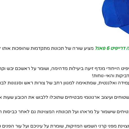
ייפיט 6 פאנל
מציע שורה של תכונות מתקדמות שהופכות אותו 
ל הכובע הזה. בד הדרייפיט הייחודי מנדף זיעה ביעילות מדהימה, ושומר על ראשכם יבש 
ביקות והאי-נוחות!
כובע צורה קלאסית, עמידה ואלגנטית, שמתאימה למגוון רחב של צורות ראש וסגנונות 
שטוחים ועיצוב ארגונומי מבטיחים שתוכלו ללבוש את הכובע שעות א
טיחים שישמור על מראהו ועל תכונותיו המצוינות גם לאחר כביסות ר
נת מפני קרני השמש המזיקות, שומרת על עיניכם ועל עור הפנים ש