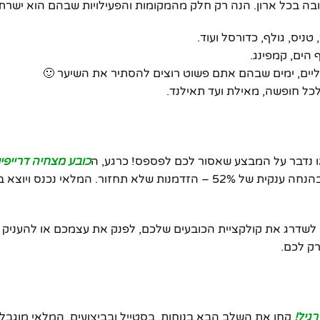
בה בכל ארון. הנה רק חלק מהמקומות והפעילויות שבהם הוא ישרת
טניס, גולף, כדורסל ועוד.
 הים, קמפינג.
'ואליים, ימים שבהם אתם פשוט רוצים להסתיר את השיער 🙂
לכל חופשה, מאילת ועד תאילנד.
ואו נדבר על המבצע שאסור לכם לפספס! כרגע, ה
כובע מצחיה דרייפיט 6 פא
במחיר מדהים של **29.0 ש"ח בלבד**, במקום 60.0 ש"ח! מדובר בהנחה ענקית של 52% – הזדמנות שלא תחזור. המלאי 
 לשדרג את קולקציית הכובעים שלכם, לפנק את עצמכם או להעניק
קחו את השלב הבא בנוחות, בסטייל ובביצועים. המלאי מוגבל