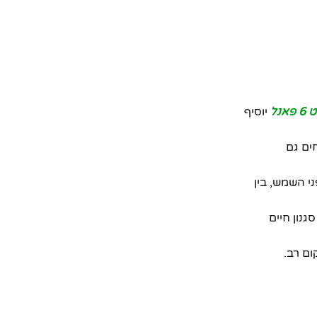
נל
יוסיף
ים גם
י השמש, בין
לכל אדם שאוהב סגנון חיים
ום רב.