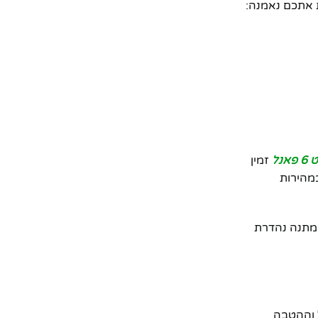
 אתכם נאמנה:
נל
זמין
נכנס ויוצא במהירות
 מתנה נהדרת
 וההטבה