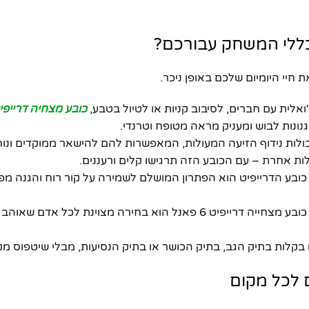
חיי היומיום שלכם באופן ניכר.
'ואלית עם חברים, לסיבוב קניות או לטיול בטבע,
כובע מצחיה דרייפיט 6 פא
נונות לבוש ומעניק מראה מטופח וטרנדי.
יכולות נידוף הזיעה המעולות, המאפשרות להם להישאר ממוקדים ונוח
ילות אחרת – עם הכובע הזה תרגישו קלים ורעננים.
כובע הדרייפיט הוא הפתרון המושלם לשמירה על קור רוח והגנה מפנ
* **מתנה מושלמת:** מחפשים מתנה שימושית, אופנתית ואיכותית? כובע מצחייה דרייפיט 6 פאנל הוא בחירה מצוינת 
תו בקלות בתיק הגב, בתיק הכושר או בתיק הנסיעות, מבלי שיטפוס מק
 לכל מקום