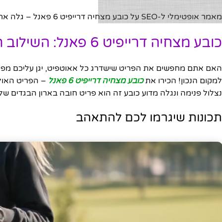
מאמר אופטימלי ל-SEO על כובע מצחיה דרייפיט 6 פאנל – גלה את התכונות, היתרונות, ולמה כדאי לרכוש אותו היום.
כובע מצחיה דרייפיט 6 פאנל: השילוב המושלם בין נוחות, סטייל וביצועים!
האם אתם מחפשים את הפריט שישדרג כל אאוטפיט, יגן עליכם מפני
למקום הנכון! הכירו את
כובע מצחיה דרייפיט 6 פאנל
– הפריט האולט
נצלול פנימה ונגלה מדוע כובע זה הוא פריט חובה בארון הבגדים של
תכונות שיגרמו לכם להתאהב