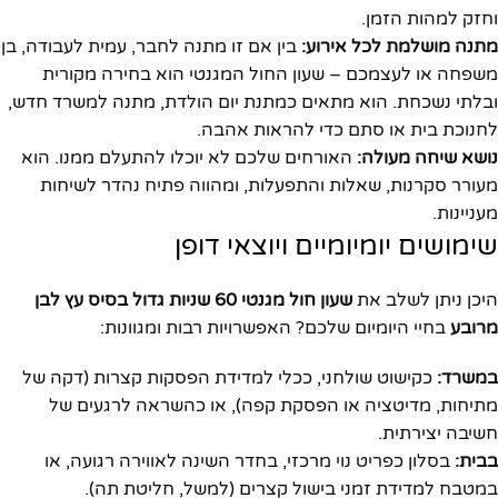
וחזק למהות הזמן.
מתנה מושלמת לכל אירוע:
בין אם זו מתנה לחבר, עמית לעבודה, בן
משפחה או לעצמכם – שעון החול המגנטי הוא בחירה מקורית
ובלתי נשכחת. הוא מתאים כמתנת יום הולדת, מתנה למשרד חדש,
לחנוכת בית או סתם כדי להראות אהבה.
נושא שיחה מעולה:
האורחים שלכם לא יוכלו להתעלם ממנו. הוא
מעורר סקרנות, שאלות והתפעלות, ומהווה פתיח נהדר לשיחות
מעניינות.
שימושים יומיומיים ויוצאי דופן
היכן ניתן לשלב את
שעון חול מגנטי 60 שניות גדול בסיס עץ לבן
מרובע
בחיי היומיום שלכם? האפשרויות רבות ומגוונות:
במשרד:
כקישוט שולחני, ככלי למדידת הפסקות קצרות (דקה של
מתיחות, מדיטציה או הפסקת קפה), או כהשראה לרגעים של
חשיבה יצירתית.
בבית:
בסלון כפריט נוי מרכזי, בחדר השינה לאווירה רגועה, או
במטבח למדידת זמני בישול קצרים (למשל, חליטת תה).