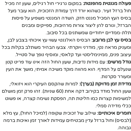
פעולה מגנטית מהפנטת:
במקום גרגירי חול רגילים, שעון זה מכיל
חול ברזל זעיר. כשהוא יורד דרך עמודת הזכוכית, הוא עובר מעל
בסיס העץ המכיל מגנט חזק. השדה המגנטי משפיע על פיסות
הברזל, וגורם להן ליצור צורות מרהיבות, ספייקים ומבנים
תלת-ממדיים ייחודיים שמשתנים בכל סיבוב.
בסיס עץ לבן מרובע:
הבסיס האלגנטי עשוי עץ איכותי בצבע לבן,
ומעניק מראה נקי, מודרני ויוקרתי. צבעו הבהיר משתלב בקלות בכל
עיצוב פנים, ממינימליסטי ועד קלאסי, ומוסיף נופך של סטייל.
גודל מרשים:
עם מידות נדיבות, שעון החול הזה אינו עוד פריט קטן
שנעלם על המדף. הוא מהווה מוקד משיכה אמיתי, מושך את העין
ומעורר סקרנות.
מדידת זמן מדויקת (בערך):
למרות שהקסם העיקרי הוא ויזואלי,
שעון החול מודד בקירוב דקה אחת (60 שניות). זהו פרק זמן מושלם
למשימות קצרות כמו חליטת תה, הפסקת נשימה קצרה, או פשוט
ככלי מדידה סמלי.
חומרים איכותיים:
שילוב של זכוכית שקופה (למיכל החול), עץ מלא
(לבסיס) וחול ברזל עדין מבטיחים עמידות לאורך זמן ואיכות ברמה
גבוהה.