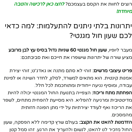
רוצים לחוות את הקסם בעצמכם?
לחצו כאן לרכישה והטבה
מיוחדת!
יתרונות בלתי ניתנים להתעלמות: למה כדאי
לכם שעון חול מגנטי?
מעבר ליופיו,
שעון חול מגנטי 60 שניות גדול בסיס עץ לבן מרובע
מציע שורה של יתרונות שישפרו את חייכם ואת סביבתכם:
פריט עיצובי מרשים:
זוהי לא סתם מתנה או גאדג'ט; זוהי יצירת
אמנות קינטית. הוא מתאים למשרד, לסלון, לחדר השינה או לפינת
עבודה, ומוסיף נגיעה ייחודית ומתוחכמת לכל חלל.
הפחתת מתח וריכוז:
הצפייה בתנועת החול המגנטי יכולה להיות
מדיטטיבית ומרגיעה להפליא. היא מסייעת להפחית מתחים, לשפר
את הריכוז ואף לעודד יצירתיות על ידי מתן הפוגה חזותית
מהמסכים.
הזדמנות להאט את הקצב:
בעולם שרץ קדימה ללא הפסקה, שעון
החול מזכיר לנו להאט, לנשום ולהעריך את הרגע. זהו סמל קטן