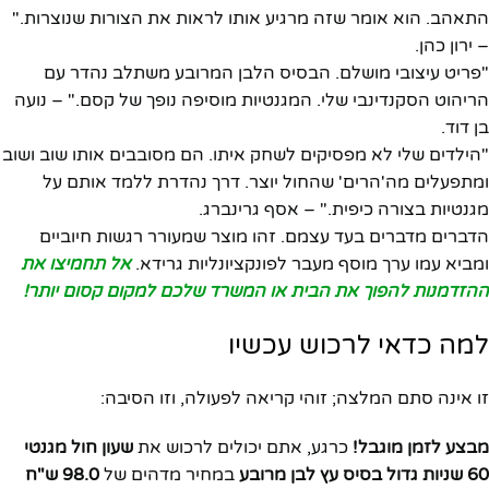
התאהב. הוא אומר שזה מרגיע אותו לראות את הצורות שנוצרות."
– ירון כהן.
"פריט עיצובי מושלם. הבסיס הלבן המרובע משתלב נהדר עם
הריהוט הסקנדינבי שלי. המגנטיות מוסיפה נופך של קסם." – נועה
בן דוד.
"הילדים שלי לא מפסיקים לשחק איתו. הם מסובבים אותו שוב ושוב
ומתפעלים מה'הרים' שהחול יוצר. דרך נהדרת ללמד אותם על
מגנטיות בצורה כיפית." – אסף גרינברג.
הדברים מדברים בעד עצמם. זהו מוצר שמעורר רגשות חיוביים
ומביא עמו ערך מוסף מעבר לפונקציונליות גרידא.
אל תחמיצו את
ההזדמנות להפוך את הבית או המשרד שלכם למקום קסום יותר!
למה כדאי לרכוש עכשיו
זו אינה סתם המלצה; זוהי קריאה לפעולה, וזו הסיבה:
מבצע לזמן מוגבל!
כרגע, אתם יכולים לרכוש את
שעון חול מגנטי
60 שניות גדול בסיס עץ לבן מרובע
במחיר מדהים של
98.0 ש"ח