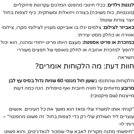
לגננות וילדים:
ככלי חינוכי מהפנט המדגים עקרונות פיזיקליים
(מגנטיות, כוח משיכה) בצורה ויזואלית ומשחקית. כיף לצפות בחול
יוצר צורות שונות!
כאביזר לצילום:
צלמים יגלו בו אובייקט מעניין לצילומי מקרו, צילומי
אווירה או כחלק מסט יצירתי.
כמזכרת או פריט אספנות:
מעצם היותו פריט ייחודי ומהנה, הוא יכול
להפוך למזכרת אהובה או לחלק מאוסף של חפצים מעוררי
השראה.
חוות דעת: מה הלקוחות אומרים?
הלקוחות שהתנסו ב
שעון חול מגנטי 60 שניות גדול בסיס עץ לבן
מרובע
מדווחים על חוויה חיובית ואף טיפולית. הנה כמה דעות
מייצגות (שם פיקטיבי):
"קניתי אותו למשרד שלי ומאז הוא מושך את כל העיניים. אנשים
עוצרים ליד השולחן שלי רק כדי לצפות בחול. זה פשוט מהפנט!" –
רותי לוי.
"חיפשתי מתנה מקורית לאבא שלי שמכור לגאדג'טים, והוא פשוט