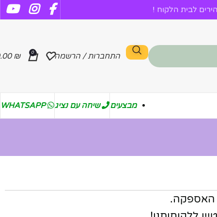
רים לבית הלקוח !
0
התחברות / הרשמה
₪
.00
מבצעים
שיחה עם נציג
WHATSAPP
 האספקה.
ין ללקוחותנו!