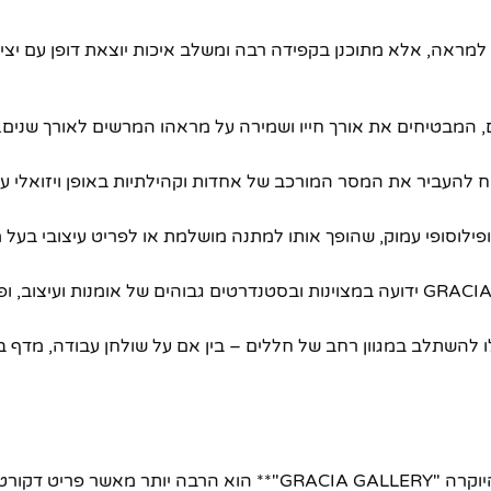
למראה, אלא מתוכנן בקפידה רבה ומשלב איכות יוצאת דופן עם יציר
ם, המבטיחים את אורך חייו ושמירה על מראהו המרשים לאורך שנים. 
ח להעביר את המסר המורכב של אחדות וקהילתיות באופן ויזואלי עו
ופילוסופי עמוק, שהופך אותו למתנה מושלמת או לפריט עיצובי בעל
* **מותג "GRACIA GALLERY" – שם נרדף לאיכות:** GRACIA GALLERY ידועה במצוינות ובסטנדרטים גבוהים של אומנות ו
ו להשתלב במגוון רחב של חללים – בין אם על שולחן עבודה, מדף ב
**פסל אומנותי "אחד בשביל כולם וכולם בשביל אחד" מבית פסלי היוקרה "GRACIA GALLERY"** הוא הרבה 