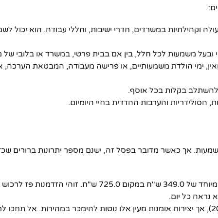
ם:
ולה וקהילתיות במשרדים, חדרי ישיבות, וחללי עבודה. הוא יכול לש
טי ובעל משמעות לכל חלל, בין אם בבית פרטי, במשרד או בלובי של מל
אין, ימי הולדת משמעותיים, או פרישה מעבודה, המבטאת הערכה, א
ל להשתלב בקלות בכל אוסף.
, הסולידריות והערבות ההדדית בחיי היומיום.
משמעות. אך כאשר מדובר בפסל זה, ישנם מספר יתרונות ברורים שכ
* **הזדמנות בלעדית – הנחה של 52%!** הפסל נמכר כעת במחיר מיוחד של 349.0 ש"ח במקום 725.0 ש
נראה כל יום.
* **מלאי מוגבל (instock):** הפסל זמין במלאי (מזהה מוצר: 20403), אך יצירות אומנות מעין אלו נוטות להימכר במהירות.