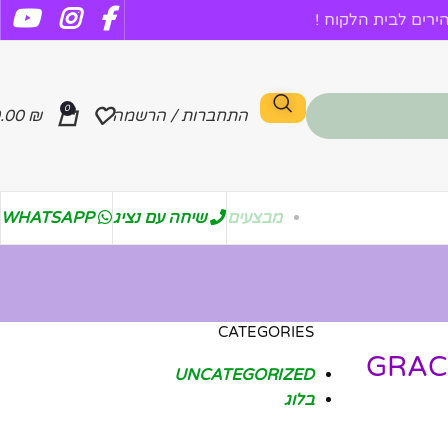
רים לבית הלקוח !
0
התחברות / הרשמה
₪
.00
מבצעים
שיחה עם נציג
WHATSAPP
CATEGORIES
שביל כולם וכולם בשביל אחד" מבית פסלי היוקרה "GRACIA
UNCATEGORIZED
בלוג