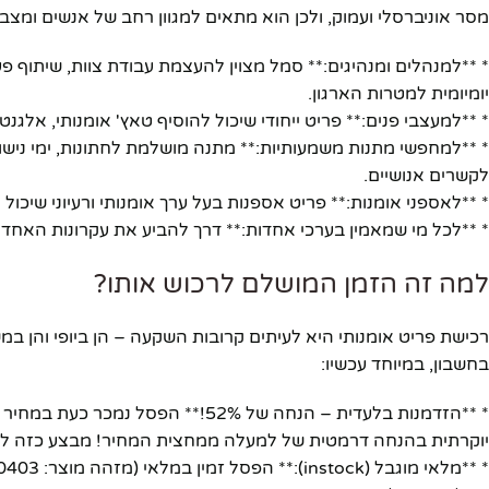
מסר אוניברסלי ועמוק, ולכן הוא מתאים למגוון רחב של אנשים ומצבי
* **למנהלים ומנהיגים:** סמל מצוין להעצמת עבודת צוות, שיתוף פע
יומיומית למטרות הארגון.
* **למעצבי פנים:** פריט ייחודי שיכול להוסיף טאץ' אומנותי, אלגנ
* **למחפשי מתנות משמעותיות:** מתנה מושלמת לחתונות, ימי נישו
לקשרים אנושיים.
* **לאספני אומנות:** פריט אספנות בעל ערך אומנותי ורעיוני שיכו
* **לכל מי שמאמין בערכי אחדות:** דרך להביע את עקרונות האחדות
למה זה הזמן המושלם לרכוש אותו?
רכישת פריט אומנותי היא לעיתים קרובות השקעה – הן ביופי והן ב
בחשבון, במיוחד עכשיו:
יוקרתית בהנחה דרמטית של למעלה ממחצית המחיר! מבצע כזה לא 