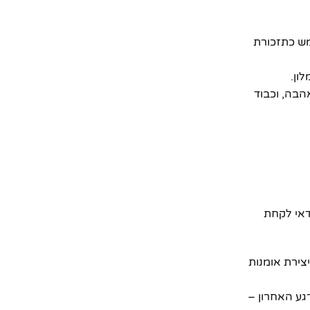
מש כתזכורת
ון.
הבה, וכבוד
דאי לקחת
"ח. זוהי הזדמנות פז לרכוש יצירת אומנות
 אל תחכו לרגע האחרון –