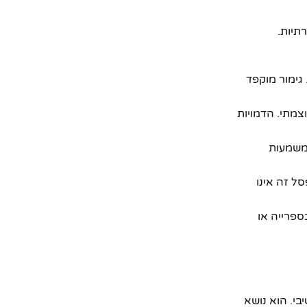
תיות.
גימור מוקפד
צמתי. הדמויות
 משמעות
עיצוב, ופסל זה אינו
ספרייה או
יותר מאשר פריט דקורטיבי. הוא נושא