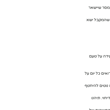
במסר שיישאר
 שהמקבל ישא
ה "GRACIA GALLERY"** היא החלטה שמעידה על טעם
 של 52% (מ-725 ₪ ל-349 ₪) היא משהו שלא רואים כל יום על
ם מפתים נוטים להיחטף
וי. תיהנו