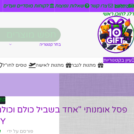
ניזלטר
צרו קשר
שאלות נפוצות
לקוחות מוסדיים וועדים
דלג לניווט
דלג לתוכן ראשי
בחר קטגוריה
עיון בקטגוריות
מתנות לגבר
מתנות לאישה
טסים לחו"ל
ED
Y"
פורסם על ידי
מ