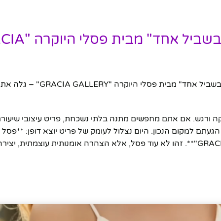
פסל אומנותי "אחד בשביל כולם וכול
מאמר אופטימלי ל-SEO על פסל אומנותי "אחד בשביל כולם וכולם בשביל אחד"
ה ורגש. אם אתם מחפשים מתנה בלתי נשכחת, פריט עיצובי שיעור
עתם למקום הנכון. היום נצלול לעומק של פריט יוצא דופן: **פסל 
בשביל כולם וכולם בשביל אחד" מבית פסלי היוקרה "GRACIA GALLERY"**. זהו לא עוד פסל, אלא הצהרה אומנותית עוצמ