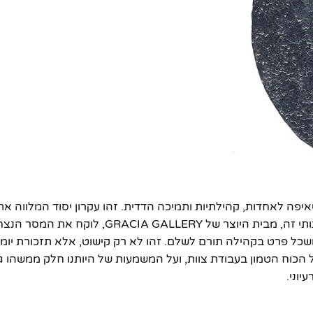
איפה לאחדות, קהילתיות ותמיכה הדדית. זהו עקרון יסוד המלווה א
דורות, ומעורר השראה למעשים גדולים של ערבות הדדית. פסל אומנותי זה, מבית היוצר של 
 ושכל פרט בקהילה תורם לשלם. זהו לא רק קישוט, אלא תזכורת יומי
הכוח הטמון בעבודת צוות, ועל המשמעות של היותנו חלק ממשהו גדו
וני.