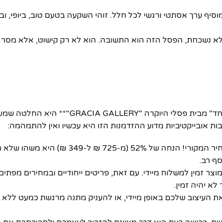
יף ערך אסתטי ורגשי לכל חלל. זוהי השקעה בטעם טוב, ביופי, ו
לא נשכחת, הפסל הזה הוא התשובה. הוא לא רק קישוט, אלא מסר
ההחלטה לרכוש **פסל אומנותי "אחד בשביל כולם וכולם בשביל אחד" מבית פסלי היוקר
ות אובייקטיביות מדוע ההזדמנות הזו היא עכשיו ואין להתמהמה:
* **מחיר חסר תקדים:** זה לא סתם מבצע, זוהי קרוב למחצית המחיר המקורי! הנחה
סף רב.
תי?** המצב "instock" מבטיח לכם שהמוצר זמין למשלוח מיידי. עם זאת, פריטים ייחודיים ובמחירי
א יהיה זמין.
העיצוב שלכם באופן מיידי, או להעניק מתנה מרגשת כמעט ללא דיח