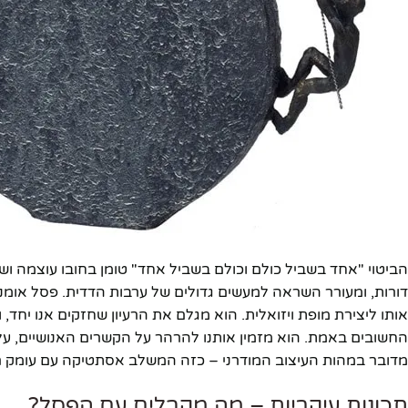
הביטוי "אחד בשביל כולם וכולם בשביל אחד" טומן בחובו עוצמה וש
אותו ליצירת מופת ויזואלית. הוא מגלם את הרעיון שחזקים אנו יחד,
החשובים באמת. הוא מזמין אותנו להרהר על הקשרים האנושיים, על 
מדובר במהות העיצוב המודרני – כזה המשלב אסתטיקה עם עומק רעי
פייסבוק
תכונות עיקריות – מה מקבלים עם הפסל?
אינסטגרם