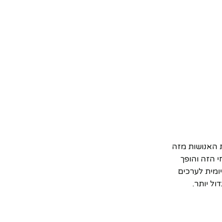
ת האנושות מזה
GRACIA GALLERY, לוקח את המסר הנצחי הזה והופך
ומית לערכים
ל יותר.