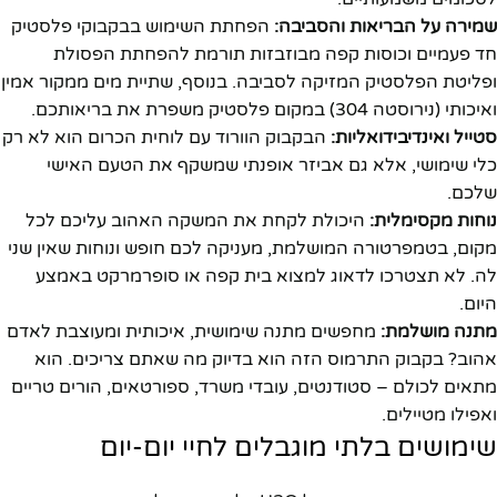
שמירה על הבריאות והסביבה:
הפחתת השימוש בבקבוקי פלסטיק
חד פעמיים וכוסות קפה מבוזבזות תורמת להפחתת הפסולת
ופליטת הפלסטיק המזיקה לסביבה. בנוסף, שתיית מים ממקור אמין
ואיכותי (נירוסטה 304) במקום פלסטיק משפרת את בריאותכם.
סטייל ואינדיבידואליות:
הבקבוק הוורוד עם לוחית הכרום הוא לא רק
כלי שימושי, אלא גם אביזר אופנתי שמשקף את הטעם האישי
שלכם.
נוחות מקסימלית:
היכולת לקחת את המשקה האהוב עליכם לכל
מקום, בטמפרטורה המושלמת, מעניקה לכם חופש ונוחות שאין שני
לה. לא תצטרכו לדאוג למצוא בית קפה או סופרמרקט באמצע
היום.
מתנה מושלמת:
מחפשים מתנה שימושית, איכותית ומעוצבת לאדם
אהוב? בקבוק התרמוס הזה הוא בדיוק מה שאתם צריכים. הוא
מתאים לכולם – סטודנטים, עובדי משרד, ספורטאים, הורים טריים
ואפילו מטיילים.
שימושים בלתי מוגבלים לחיי יום-יום