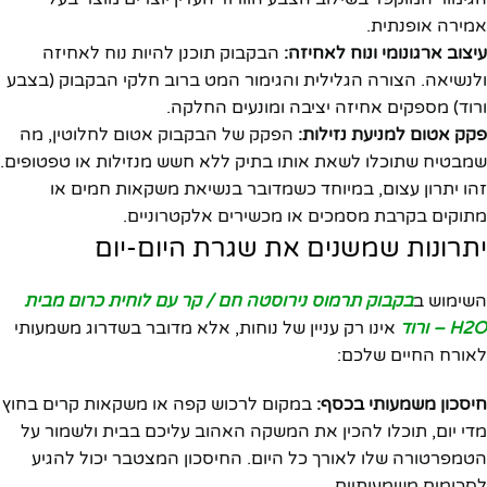
אמירה אופנתית.
עיצוב ארגונומי ונוח לאחיזה:
הבקבוק תוכנן להיות נוח לאחיזה
ולנשיאה. הצורה הגלילית והגימור המט ברוב חלקי הבקבוק (בצבע
ורוד) מספקים אחיזה יציבה ומונעים החלקה.
פקק אטום למניעת נזילות:
הפקק של הבקבוק אטום לחלוטין, מה
שמבטיח שתוכלו לשאת אותו בתיק ללא חשש מנזילות או טפטופים.
זהו יתרון עצום, במיוחד כשמדובר בנשיאת משקאות חמים או
מתוקים בקרבת מסמכים או מכשירים אלקטרוניים.
יתרונות שמשנים את שגרת היום-יום
השימוש ב
בקבוק תרמוס נירוסטה חם / קר עם לוחית כרום מבית
H2O – ורוד
אינו רק עניין של נוחות, אלא מדובר בשדרוג משמעותי
לאורח החיים שלכם:
חיסכון משמעותי בכסף:
במקום לרכוש קפה או משקאות קרים בחוץ
מדי יום, תוכלו להכין את המשקה האהוב עליכם בבית ולשמור על
הטמפרטורה שלו לאורך כל היום. החיסכון המצטבר יכול להגיע
לסכומים משמעותיים.