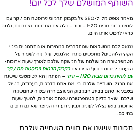
השותף המושלם שלך לכל יום!
מאמר אופטימלי ל-SEO על בקבוק תרמוס נירוסטה חם / קר עם
לוחית כרום מבית H2O – ורוד – גלה את התכונות, היתרונות, ולמה
כדאי לרכוש אותו היום.
נמאס לכם ממשקאות שמתקררים במהירות או מתחממים בימי
הקיץ הלוהטים? מחפשים פתרון אלגנטי, יעיל ונוח לשמור על
הטמפרטורה המושלמת של המשקה שלכם לאורך שעות ארוכות?
הגעתם למקום הנכון! הכירו את
בקבוק תרמוס נירוסטה חם / קר
עם לוחית כרום מבית H2O – ורוד
– הפתרון האולטימטיבי שישנה
את הרגלי השתייה שלכם. בין אם אתם בדרכים, בעבודה, בטיול
בטבע או סתם בבית, הבקבוק המעוצב הזה יבטיח שהמשקה
שלכם יישאר בדיוק בטמפרטורה שאתם אוהבים, למשך שעות
ארוכות. בואו נצלול לעומק ונבין מדוע זהו המוצר שאתם חייבים
בחייכם.
תכונות שישנו את חווית השתייה שלכם