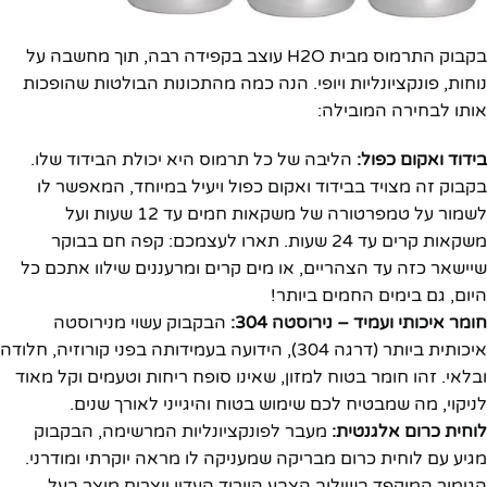
בקבוק התרמוס מבית H2O עוצב בקפידה רבה, תוך מחשבה על
נוחות, פונקציונליות ויופי. הנה כמה מהתכונות הבולטות שהופכות
אותו לבחירה המובילה:
בידוד ואקום כפול:
הליבה של כל תרמוס היא יכולת הבידוד שלו.
בקבוק זה מצויד בבידוד ואקום כפול ויעיל במיוחד, המאפשר לו
לשמור על טמפרטורה של משקאות חמים עד 12 שעות ועל
משקאות קרים עד 24 שעות. תארו לעצמכם: קפה חם בבוקר
שיישאר כזה עד הצהריים, או מים קרים ומרעננים שילוו אתכם כל
היום, גם בימים החמים ביותר!
חומר איכותי ועמיד – נירוסטה 304:
הבקבוק עשוי מנירוסטה
איכותית ביותר (דרגה 304), הידועה בעמידותה בפני קורוזיה, חלודה
ובלאי. זהו חומר בטוח למזון, שאינו סופח ריחות וטעמים וקל מאוד
לניקוי, מה שמבטיח לכם שימוש בטוח והיגייני לאורך שנים.
לוחית כרום אלגנטית:
מעבר לפונקציונליות המרשימה, הבקבוק
מגיע עם לוחית כרום מבריקה שמעניקה לו מראה יוקרתי ומודרני.
הגימור המוקפד בשילוב הצבע הוורוד העדין יוצרים מוצר בעל