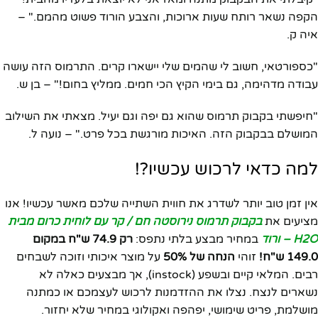
הקפה נשאר רותח שעות ארוכות, והצבע הורוד פשוט מהמם." –
איה ק.
"כספורטאי, חשוב לי שהמים שלי יישארו קרים. התרמוס הזה עושה
עבודה מדהימה, גם בימי הקיץ הכי חמים. ממליץ בחום!" – בן ש.
"חיפשתי בקבוק תרמוס שהוא גם יפה וגם יעיל. מצאתי את השילוב
המושלם בבקבוק הזה. האיכות מורגשת בכל פרט." – נועה ל.
למה כדאי לרכוש עכשיו?!
אין זמן טוב יותר לשדרג את חווית השתייה שלכם מאשר עכשיו! אנו
מציעים את
בקבוק תרמוס נירוסטה חם / קר עם לוחית כרום מבית
H2O – ורוד
במחיר מבצע בלתי נתפס:
רק 74.9 ש"ח במקום
149.0 ש"ח!
זוהי
הנחה של 50%
על מוצר איכותי וזוכה לשבחים
רבים. המלאי קיים ובשפע (instock), אך מבצעים כאלה לא
נשארים לנצח. נצלו את ההזדמנות לרכוש לעצמכם או כמתנה
מושלמת, פריט שימושי, יפהפה ואקולוגי במחיר שלא יחזור.