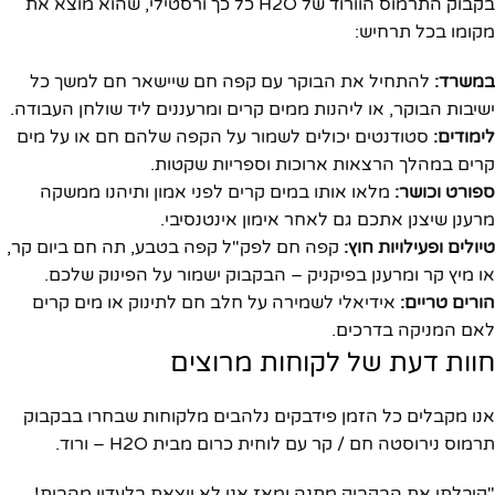
בקבוק התרמוס הוורוד של H2O כל כך ורסטילי, שהוא מוצא את
מקומו בכל תרחיש:
במשרד:
להתחיל את הבוקר עם קפה חם שיישאר חם למשך כל
ישיבות הבוקר, או ליהנות ממים קרים ומרעננים ליד שולחן העבודה.
לימודים:
סטודנטים יכולים לשמור על הקפה שלהם חם או על מים
קרים במהלך הרצאות ארוכות וספריות שקטות.
ספורט וכושר:
מלאו אותו במים קרים לפני אמון ותיהנו ממשקה
מרענן שיצנן אתכם גם לאחר אימון אינטנסיבי.
טיולים ופעילויות חוץ:
קפה חם לפק"ל קפה בטבע, תה חם ביום קר,
או מיץ קר ומרענן בפיקניק – הבקבוק ישמור על הפינוק שלכם.
הורים טריים:
אידיאלי לשמירה על חלב חם לתינוק או מים קרים
לאם המניקה בדרכים.
חוות דעת של לקוחות מרוצים
אנו מקבלים כל הזמן פידבקים נלהבים מלקוחות שבחרו בבקבוק
תרמוס נירוסטה חם / קר עם לוחית כרום מבית H2O – ורוד.
"קיבלתי את הבקבוק מתנה ומאז אני לא יוצאת בלעדיו מהבית!