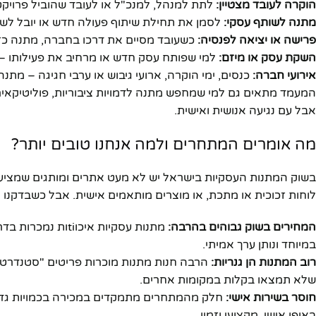
הוקרה לעובד מצטיין:
לתת למנהל, למנכ"ל או לעובד שהוביל פרויק
מתנה לשותף עסקי:
לסמן את תחילת שיתוף פעולה חדש או יובל לשו
פרישה או יציאה לפנסיה:
כשעובד מסיים את דרכו בחברה, מתנה כזו 
השקת עסק או מיזם:
למי שפותח עסק חדש או מרחיב את פעילותו 
אירועי חברה:
כנסים, ימי הוקרה, ארועי גיבוש או ערבי חגיגה – מת
המעמד מתאים גם למי שמחפש מתנה לדמויות ציבוריות, פוליטיקאים, 
אבל עם נגיעה אנושית ואישית.
מה אומרים המתחרים ולמה אנחנו טובים יותר?
בשוק המתנות העסקיות בישראל יש לא מעט אתרים ומותגים שמציעים
לוחות זכוכית או מתכת, או מוצרים מותאמים אישית. אבל כשבדקנו א
המחירים בשוק גבוהים בהרבה:
במיוחד ונותן ערך אמיתי.
רוב המתנות הן גנריות:
הרבה חנות מתנות מוכרות פריטים "סטנדרטיים
שלא תמצאו בקלות במקומות אחרים.
חוסר בשירות אישי:
חלק מהמתחרים מתמקדים במכירה בכמויות גדולו
באופן אישי, מקצועי וזמין.