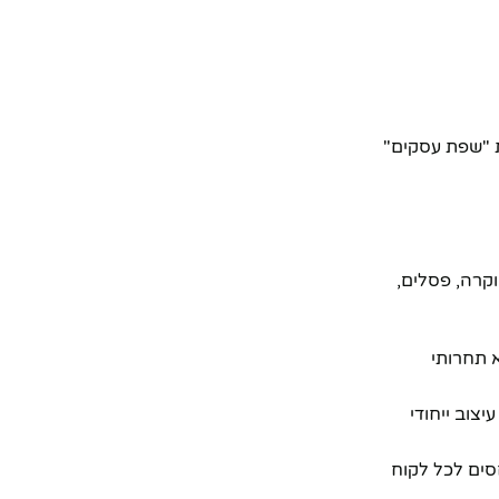
ת "שפת עסקים"
קרה, פסלים,
15–300 ש"ח ומעלה. המחיר שלנו, 99 ש"ח, הוא תחרותי
צוב ייחודי
ים לכל לקוח