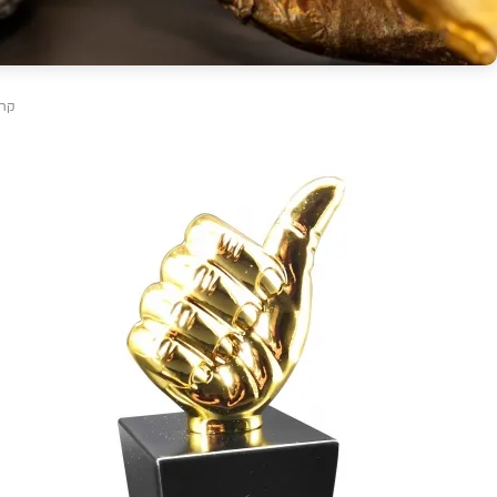
קרדיט: er
פייסבוק
אינסטגרם