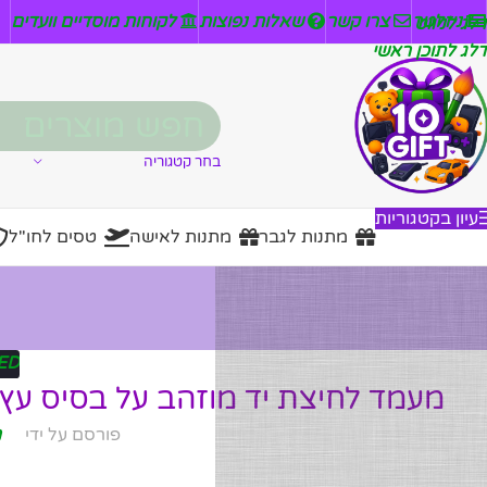
ניזלטר
צרו קשר
שאלות נפוצות
לקוחות מוסדיים וועדים
דלג לניווט
דלג לתוכן ראשי
בחר קטגוריה
עיון בקטגוריות
מתנות לגבר
מתנות לאישה
טסים לחו"ל
ED
מעמד לחיצת יד מוזהב על בסיס ע
פורסם על ידי
מ