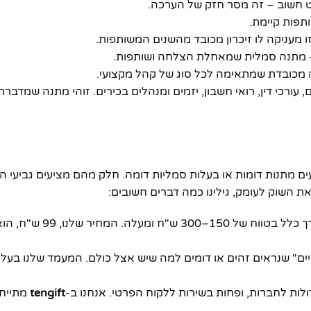
ט חשוב – זה מסר חזק של הערכה.
תפות קיימת.
מעניקה לו זיכרון מכובד מהשנים המשותפות.
– מתנה סמלית שמאחלת הצלחה ושותפות.
נה מכובדת שמתאימה לכל סוג של קהל מקצועי.
עורכי דין, רואי חשבון, יזמים ומנהלים בכירים. זוהי מתנה שמדבר
 מתנות דומות או בעלות סמליות דומה. חלק מהם מציעים גביעי הו
ת השוק לעומק, גילינו כמה דברים חשובים:
מתנות עסקיות איכוtiות נמכרות בדרך כלל בטווח של 0
" שנראים זהים או דומים למה שיש אצל כולם. המעמד שלנו בעל עי
ת לחברות, ופחות בשירות ללקוח הפרטי. אנחנו ב-
tengift
מתייחס