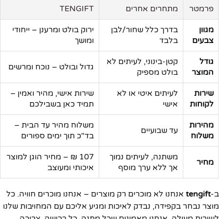
פרמטר
מתחרים אחרים
TENGIFT
מגוון
בדרך כלל שחור/לבן
ירוק בולט ומרענן – ייחודי
צבעים
בלבד
ומושך
גודל
קטן-בינוני, לעיתים לא
גדול ובולט – נוכח ומרשים
המוצר
בולט מספיק
שירות
לעיתים איטי או לא
שירות אישי, מהיר ואמין –
לקוחות
אישי
תמיד כאן בשבילכם
מהירות
משלוח מהיר עד הבית –
עד שבועיים
משלוח
בד"כ תוך ימים ספורים
משתנה, לעיתים נמוך
107 ₪ – מחיר הוגן למוצר
מחיר
אך ללא ערך מוסף
איכותי ומעוצב
ב-
tengift
אנחנו לא מוכרים רק מוצרים – אנחנו מוכרים חוויה. כל
מוצר נבחר בקפידה, נבדק לאיכות ומגיע אליכם עם המחויבות שלנו
לשירות מעולה. אנחנו מאמינים שכל מתנה, כל רכישה, צריכה