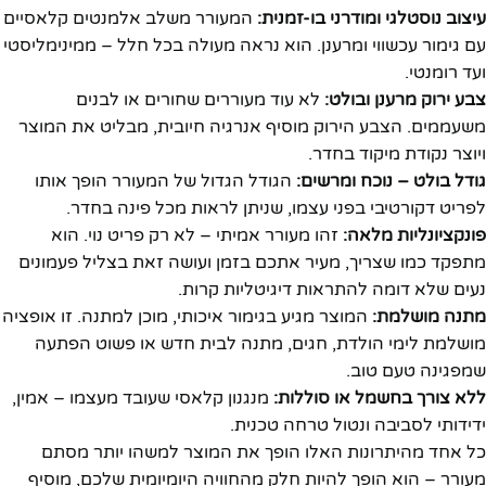
עיצוב נוסטלגי ומודרני בו-זמנית:
המעורר משלב אלמנטים קלאסיים
עם גימור עכשווי ומרענן. הוא נראה מעולה בכל חלל – ממינימליסטי
ועד רומנטי.
צבע ירוק מרענן ובולט:
לא עוד מעוררים שחורים או לבנים
משעממים. הצבע הירוק מוסיף אנרגיה חיובית, מבליט את המוצר
ויוצר נקודת מיקוד בחדר.
גודל בולט – נוכח ומרשים:
הגודל הגדול של המעורר הופך אותו
לפריט דקורטיבי בפני עצמו, שניתן לראות מכל פינה בחדר.
פונקציונליות מלאה:
זהו מעורר אמיתי – לא רק פריט נוי. הוא
מתפקד כמו שצריך, מעיר אתכם בזמן ועושה זאת בצליל פעמונים
נעים שלא דומה להתראות דיגיטליות קרות.
מתנה מושלמת:
המוצר מגיע בגימור איכותי, מוכן למתנה. זו אופציה
מושלמת לימי הולדת, חגים, מתנה לבית חדש או פשוט הפתעה
שמפגינה טעם טוב.
ללא צורך בחשמל או סוללות:
מנגנון קלאסי שעובד מעצמו – אמין,
ידידותי לסביבה ונטול טרחה טכנית.
כל אחד מהיתרונות האלו הופך את המוצר למשהו יותר מסתם
מעורר – הוא הופך להיות חלק מהחוויה היומיומית שלכם, מוסיף