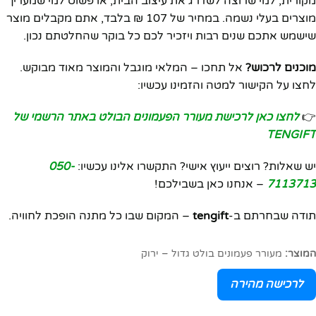
מקורית, למי שרוצה לשדרג את עיצוב הבית, או פשוט למי שמעריך
מוצרים בעלי נשמה. במחיר של 107 ₪ בלבד, אתם מקבלים מוצר
שישמש אתכם שנים רבות ויזכיר לכם כל בוקר שהחלטתם נכון.
מוכנים לרכוש?
אל תחכו – המלאי מוגבל והמוצר מאוד מבוקש.
לחצו על הקישור למטה והזמינו עכשיו:
👉
לחצו כאן לרכישת מעורר הפעמונים הבולט באתר הרשמי של
TENGIFT
יש שאלות? רוצים ייעוץ אישי? התקשרו אלינו עכשיו:
050-
7113713
– אנחנו כאן בשבילכם!
תודה שבחרתם ב-
tengift
– המקום שבו כל מתנה הופכת לחוויה.
המוצר:
מעורר פעמונים בולט גדול – ירוק
לרכישה מהירה