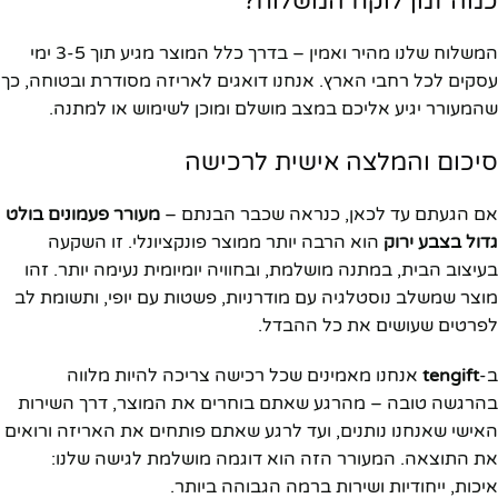
כמה זמן לוקח המשלוח?
המשלוח שלנו מהיר ואמין – בדרך כלל המוצר מגיע תוך 3-5 ימי
עסקים לכל רחבי הארץ. אנחנו דואגים לאריזה מסודרת ובטוחה, כך
שהמעורר יגיע אליכם במצב מושלם ומוכן לשימוש או למתנה.
סיכום והמלצה אישית לרכישה
אם הגעתם עד לכאן, כנראה שכבר הבנתם –
מעורר פעמונים בולט
גדול בצבע ירוק
הוא הרבה יותר ממוצר פונקציונלי. זו השקעה
בעיצוב הבית, במתנה מושלמת, ובחוויה יומיומית נעימה יותר. זהו
מוצר שמשלב נוסטלגיה עם מודרניות, פשטות עם יופי, ותשומת לב
לפרטים שעושים את כל ההבדל.
ב-
tengift
אנחנו מאמינים שכל רכישה צריכה להיות מלווה
בהרגשה טובה – מהרגע שאתם בוחרים את המוצר, דרך השירות
האישי שאנחנו נותנים, ועד לרגע שאתם פותחים את האריזה ורואים
את התוצאה. המעורר הזה הוא דוגמה מושלמת לגישה שלנו:
איכות, ייחודיות ושירות ברמה הגבוהה ביותר.