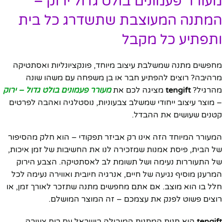
מעורר פעמונים בולט גדול ירוק –
המתנה המעוצבת שתשדרג כל בית
ותפתיע כל מקבל
מחפשים מתנה שמשלבת עיצוב מיוחד, פונקציונליות ואסתטיקה
מרהיבה? רוצים להפתיע חבר או בן משפחה עם משהו שונה
מהרגיל?
tengift
מציגה לכם את
מעורר פעמונים בולט גדול – ירוק
– מוצר עיצוב ייחודי שמשלב צבעוניות, נוסטלגיה ואהבה לפרטים
קטנים שעושים את ההבדל.
המעורר המיוחד הזה אינו רק אביזר תפקודי – הוא חלק מהסיפור
של הבית, פיסת אמנות שמזכירה לנו את החשיבות של זמן איכות,
של התעוררות נעימה ושל תשומת לב לאסתטיקה. הצבע הירוק
המרענן מוסיף נגיעה של חיים, אנרגיה חיובית ואווירה נעימה לכל
חלל בו הוא מוצב. אם אתם מחפשים מתנה שתזכר לאורך זמן, או
רוצים פשוט לפנק את עצמכם – זה המוצר המושלם.
tengift
היא חנות המתנות המובילה בישראל עם רוח צעירה,