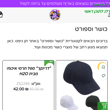
כל המוצרים נמצאים בארץ! משלוחים עד ביתה לקוח!
דלג לניווט
דלג לתוכן ראשי
0
כושר וספורט
ברוכים הבאים לקטגוריית “כושר וספורט” באתר תן גיפט. כאן
תמצאו מגוון רחב של מוצרי כושר מכונות ועוד.
-48%
-63%
"דרינקר" ספל תרמי איכותי
מבית H2O
חדש
מק"ט:
ZS2294
42.00
₪
80.00
₪