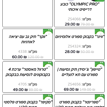
"OLYMPIC PRO" כובע
דרייפיט איכותי
מק"ט:
ZS4066
29.00
₪
79.00
₪
-50%
-44%
"ווינר" בקבוק ספורט אלומיניום
"ווקר" תיק גב עם יציאה
לאוזניות
חדש
חדש
מק"ט:
ZS4324
28.00
₪
₪
50.00
מק"ט:
4338
60.00
₪
120.00
₪
-45%
-54%
"טייפון" צ´ימידן תיק נסיעות |
"טרוול מאסטר" ערכת 4
ספורט עם תא לנעליים
בקבוקונים לנסיעות בבקבוק
חדש
מאסטר
מק"ט:
ZS4656
מק"ט:
4705
69.00
₪
49.00
₪
149.00
₪
89.00
₪
-43%
-44%
"ספרינטר" בקבוק ספורט
"סקיפר" בקבוק ספורט פלסטי