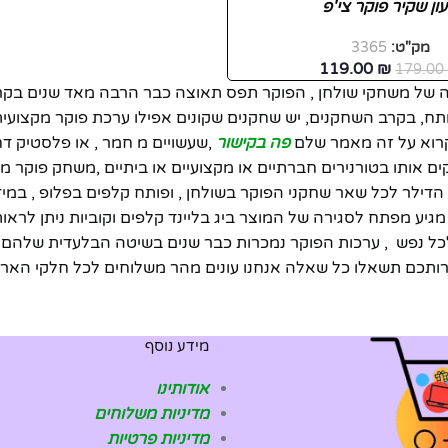
ון שקיר פוקר צי'פ
מק"ט:
3365
119.00
₪
179.0
ה של משחקי שולחן , הפוקר תפס תאוצה כבר הרבה מאד שנים בק
 בקרב השחקנים, יש שחקנים שקונים אפילו ערכת פוקר מקצועית ,א
לקרוא על זה מאמר שלם
פה בקישור
,שעשויים מ חמר , או פלסטיק דח
ם אותו בטורנירים חברתיים או מקצועיים או ביתיים ,משחק פוקר 
ל הדילר לכל שאר שחקני הפוקר בשולחן , ופותח קלפים בפלופ , במ
מגיע מפתח לסגירה של המוצר ביג בליינד קלפים וקוביות ניתן לראו
מידע נוסף
אודותינו
מדיניות משלוחים
מדיניות פרטיות