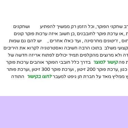
רב שחקני הפוקר, וכל הזמן רק ממשיך להפתיע ושחקנים
ו ערכת פוקר לחובבנים ,כן חשוב איזה ערכות פוקר קונים
וס , ז'יטונים מחרסינה , ועד כאלו אחרים , יש להם גם שמות
מקצועי משלב בתוכו הרבה חשיבה ואסטרטגיה לקרוא את היריבים
ידה ולא מרוצים מהקלפים תמיד יכולים לפתוח אריזה חדשה של
ת פה
קישור למוצר
בדרך כלל חובבי הפוקר אוהבים ערכות פוקר
איכותיות וסטנדרטיות אבל מקצועיות שניתן לרכוש במחיר ששווה לכל נפש , ערכות הפוקר נמכרות כבר שנים בשיטה הבלעדית שלהם כגון ,ערכת פוקר 200 זיטון , וערכת פוקר 300 זיטון ,וערכת פותר
לחצו בקישור
התודה