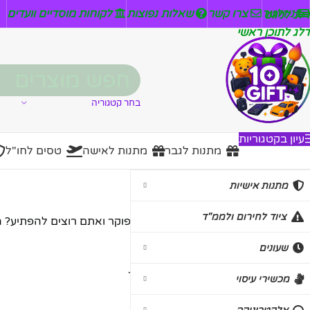
ניזלטר
צרו קשר
שאלות נפוצות
לקוחות מוסדיים וועדים
דלג לניווט
דלג לתוכן ראשי
בחר קטגוריה
עיון בקטגוריות
מתנות לגבר
מתנות לאישה
טסים לחו"ל
מזוודות פוקר
מתנות אישיות
ציוד לחירום ולממ"ד
אוהבים פוקר? חברים שלכם אוהבים פוקר ואתם רוצים להפתיע? הכי
שעונים
עמוד הבית
/
משחקים
/
מזוודות פוקר
מכשירי עיסוי