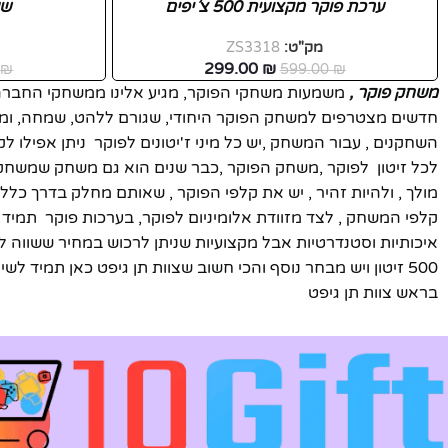
-50%
ערכת פוקר מקצועית 500 צ´יפים
-34%
שע
יוטיוב
מק"ט:
ZS3318
חדש
299.00
₪
0
₪
599.00
₪
משחק פוקר ,
משמעות משחקי הפוקר, מגיע אלינו ממשחקי החבר
חדשים מצטרפים למשחק הפוקר היחודי, שגורם ללהט, שמחה, ומתח,
השחקנים , עבור המשחק ,יש כל מיני ז'יטונים לפוקר ניתן אפילו 
לכל זיטון לפוקר ,משחק הפוקר ,כבר שנים הוא גם משחק שמשחקי
מולך , ולהיות זהיר , יש את קלפי הפוקר , שאותם מחלק בדרך כל
קלפי המשחק , לצד מזוודת אלומיניום לפוקר, בערכות פוקר תמיד 
500 זיטון ויש מבחר נוסף והכי חשוב שצוות תן גיפט כאן תמיד לשירותכם תשאלו כל שאלה אנחנו עונים מהר משלוחים לכל חלקי הארץ ממליץ מאד על חברת תן גיפט למעבר
בראש צוות תן גיפט