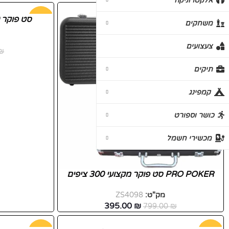
אלקטרוניקה
-51%
-20%
סט פוקר 200 צ'יפים באריזת מתנה
משחקים
חדש
צעצועים
₪
תיקים
קמפינג
כושר וספורט
מכשירי חשמל
PRO POKER סט פוקר מקצועי 300 ציפים
מק"ט:
ZS4098
פייסבוק
395.00
₪
799.00
₪
אינסטגרם