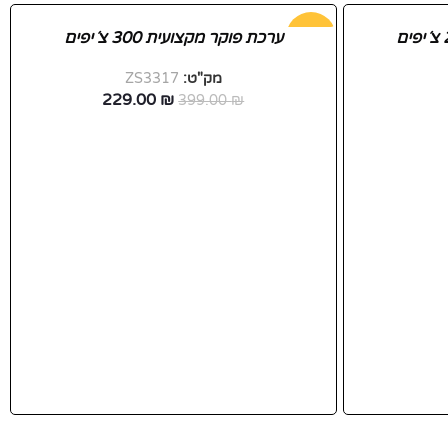
-43%
ערכת פוקר מקצועית 300 צ´יפים
מק"ט:
ZS3317
חדש
229.00
₪
399.00
₪