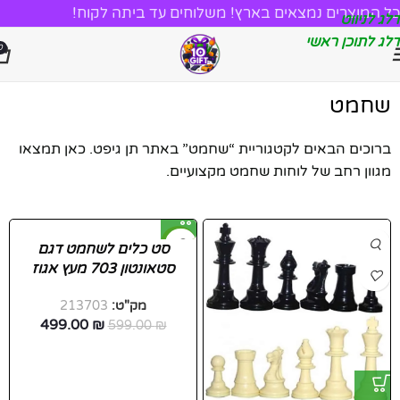
כל המוצרים נמצאים בארץ! משלוחים עד ביתה לקוח!
דלג לניווט
דלג לתוכן ראשי
0
שחמט
ברוכים הבאים לקטגוריית “שחמט” באתר תן גיפט. כאן תמצאו
מגוון רחב של לוחות שחמט מקצועיים.
-17%
סט כלים לשחמט דגם
סטאונטון 703 מעץ אגוז
משובח למשחק מרשים
מק"ט:
213703
499.00
₪
599.00
₪