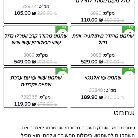
כולל מקום מסודר לחיילים
חדש
חדש
מק"ט:
ZS922
105.00
₪
מק"ט:
6890
₪
220.00
110.00
₪
199.00
₪
-25%
-33%
שחמט מהודר מיתולוגיה יוונית
שחמט מהודר קרב ווטרלו גדול
גדול
עשוי מפולורזין עשוי שיש
מק"ט:
3088
מק"ט:
3089
549.00
₪
529.00
₪
733.00
₪
790.00
₪
-33%
-10%
שחמט עץ אלגנטי
שחמט עשוי עץ עם ערכת
שתייה יוקרתית
מק"ט:
33848
189.90
₪
₪
210.00
מק"ט:
732365
119.90
₪
179.90
₪
שחמט
שחמט הוא משחק חשיבה מסורתי שמטרתו לאתגר את
השחקנים להשתמש ביכולות החשיבה שלהם. הוא מכיל