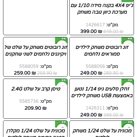
ג'יפ 4X4 בקנה מידה 1/10 עם
מערכת כיוון גובה משחק
לילדים
מק"ט:
1426617
399.00
₪
649.00
₪
-0%
-14%
זוג רובוטים משחק לילדים
זוג רובוטים משחק על שלט של
סמוראים נלחמים
ויקינגים נלחמים לשני שחקנים
מק"ט:
5588056
מק"ט:
5588059
259.00
₪
249.00
₪
259.90
₪
289.90
₪
-38%
זחלן סלעים גיפ 1/14 נטען
טיסן קרב על שלט 2.4G
באמצעות USB משחק לילדים
חדש
מק"ט:
5585736
209.90
₪
מק"ט:
1426311
249.00
₪
399.00
₪
חדש
-34%
מכונית על שלט 1/24 משחק
מכונית על שלט 1/24 מקלרן