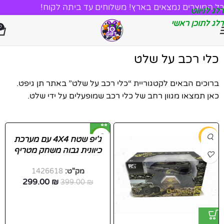
כל המוצרים נמצאים בארץ! משלוחים עד ביתה לקוח!
דלג לניווט
דלג לתוכן ראשי
0
כלי רכב על שלט
ברוכים הבאים לקטגוריית “כלי רכב על שלט” באתר תן גיפט.
כאן תמצאו מגוון רחב של כלי רכב שמופעלים על ידי שלט.
-25%
-39%
ג'יפ שטח 4X4 עם מערכת
כיוונית גבוה משחק מטריף
חדש
לילדים
מק"ט:
1426618
299.00
₪
399.00
₪