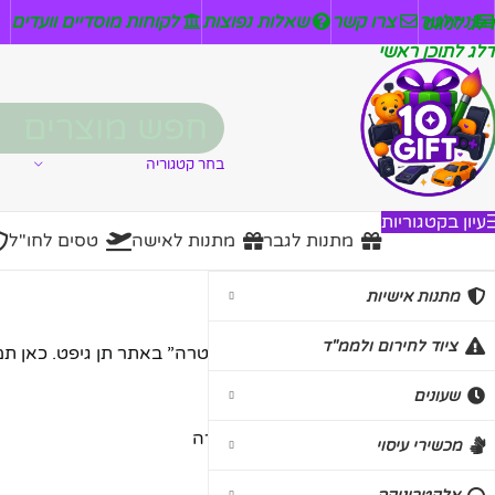
ניזלטר
צרו קשר
שאלות נפוצות
לקוחות מוסדיים וועדים
דלג לניווט
דלג לתוכן ראשי
בחר קטגוריה
עיון בקטגוריות
מתנות לגבר
מתנות לאישה
טסים לחו"ל
קליעה למטרה
מתנות אישיות
ציוד לחירום ולממ"ד
ברוכים הבאים לקטגוריית “קליעה למטרה” באתר תן גיפט. כאן תמצ
שעונים
עמוד הבית
/
משחקים
/
קליעה למטרה
מכשירי עיסוי