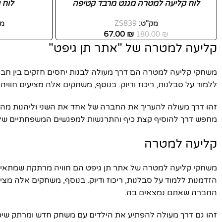
-63%
לוח קליעה למטרה מגנט מרבד קטיפה
לוח קל
מק"ט:
ZS839
מק
חדש
67.00
₪
180.00
₪
קליעה למטרה של "אתר תן גיפט"
פייסבוק
אינסטגרם
משחקי קליעה למטרה הם דרך מעולה לבנות יחסים חזקים בין חב
ללמוד על סבלנות, ריכוז ודיוק. בנוסף, משחקים אלה מציעים חוו
יוטיוב
זהו דרך מעולה להעריך את החברה של אחד את השני וליהנות מה
מחפש דרך להוסיף קצת כיף והתרגשות למפגשים המשפחתיים שלך
קליעה למטרה
משחקי קליעה למטרה של אתר תן גיפט הם חוויה מרתקת שמתאימ
הזדמנות ללמוד על סבלנות, ריכוז ודיוק. בנוסף, משחקים אלה מצ
החברה שאתם נמצאים בה.
זהו גם דרך מעולה להפתיע את הילדים עם משחק חדש ומרתק שי