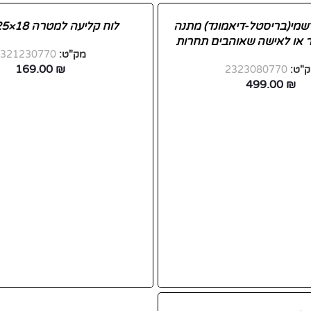
שמי(בריסטל-דיאמונד) מתנה
לוח קליעה למטרה 18×1.25 אינץ
ר או לאישה שאוהבים תחרות
מק"ט:
2321230770
169.00
₪
"ט:
2323080770
499.00
₪