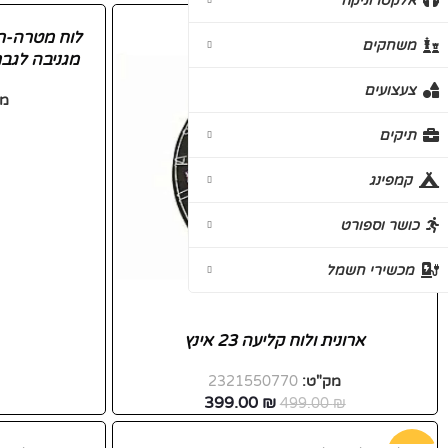
אלקטרוניקה
-20%
לוח מטרה-ר
משחקים
מגניבה לגב
צעצועים
מק
תיקים
קמפינג
כושר וספורט
מכשירי חשמל
ארונית ולוח קליעה 23 אינץ
מק"ט:
2321550770
399.00
₪
499.00
₪