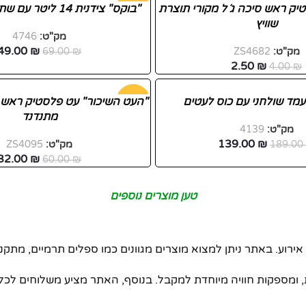
יק ראש סיכה ג´ל מקורי תוצרת
-29%
"בוקס" צידנית 14 ליטר עם שתי ידיות נשיאה
שוויץ
מק"ט:
4746
49.00
₪
מק"ט:
ZS4682
₪
69.00
2.50
₪
4.00
₪
מד שולחני עם כוס לעטים
-47%
"העט השיכור" עט פלסטיק ראש כ
מתנדנד
מק"ט:
4139
חדש
139.00
₪
189.0
מק"ט:
ZS4095
32.00
₪
60.00
₪
טען מוצרים נוספים
רוע. באתר ניתן למצוא מוצרים מגוונים כמו ספלים תרמיים, מתקני 
ות, ומספקות חוויה מיוחדת למקבל. בנוסף, האתר מציע משלוחים לכ