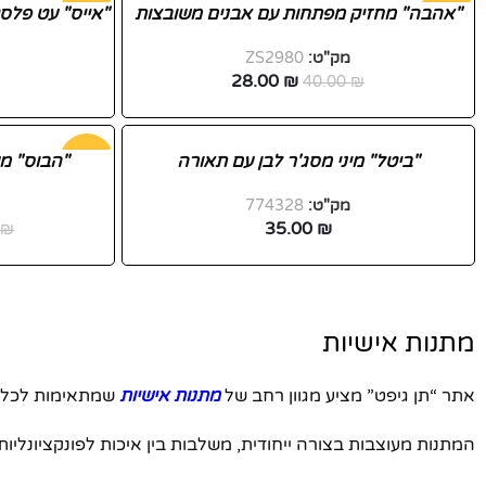
-30%
"אהבה" מחזיק מפתחות עם אבנים משובצות
-38%
"אייס" עט פלסט
מק"ט:
ZS2980
חדש
חדש
28.00
₪
40.00
₪
"ביטל" מיני מסג'ר לבן עם תאורה
-26%
"הבוס" מע
מק"ט:
774328
35.00
₪
0
₪
מתנות אישיות
אתר “תן גיפט” מציע מגוון רחב של
מתנות אישיות
שמתאימות לכל אי
פייסבוק
המתנות מעוצבות בצורה ייחודית, משלבות בין איכות לפונקציונלי
אינסטגרם