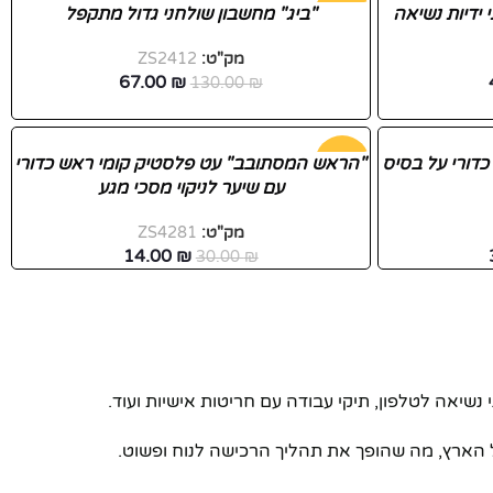
-48%
"ביג" מחשבון שולחני גדול מתקפל
מק"ט:
ZS2412
חדש
67.00
₪
130.00
₪
דורי על בסיס
-53%
"הראש המסתובב" עט פלסטיק קומי ראש כדורי
עם שיער לניקוי מסכי מגע
חדש
מק"ט:
ZS4281
14.00
₪
30.00
₪
נשיאה לטלפון, תיקי עבודה עם חריטות אישיות ועוד.
ל הארץ, מה שהופך את תהליך הרכישה לנוח ופשוט.