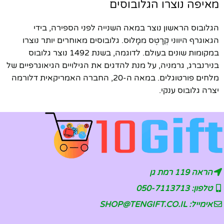
מאיפה נוצרו הגלובוסים
הגלובוס הראשון נוצר במאה השנייה לפני הספירה, בידי
הגאוגרף היווני קְרָטֶס ממָלוּס. גלובוסים מאוחרים יותר נוצרו
במקומות שונים בעולם. לדוגמה, בשנת 1492 נוצר גלובוס
בנירנברג, גרמניה, על מנת להדגים את הגילויים הגיאוגרפיים של
מלחים פורטוגלים. במאה ה-20, החברה האמריקאית דלורמה
יצרה גלובוס ענקי.
הראה 119 רמת גן
טלפון: 050-7113713
אימייל: SHOP@TENGIFT.CO.IL