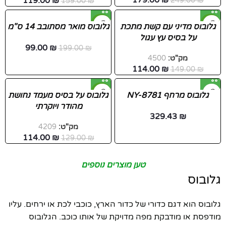
119.00
₪
249.00
₪
159.00
₪
-50%
-23%
גלובוס מדיני עם קשת מתכת
גלובוס מואר מסתובב 14 ס"מ
על בסיס עץ עגול
99.00
₪
199.00
₪
מק"ט:
4500
114.00
₪
149.00
₪
-12%
גלובוס מרחף NY-8781
גלובוס על בסיס מעמד נחושת
מהודר ויוקרתי
329.43
₪
מק"ט:
4209
114.00
₪
129.00
₪
טען מוצרים נוספים
גלובוס
גלובוס הוא דגם כדורי של כדור הארץ, כוכבי לכת או ירחים. עליו
מודפסת או מודבקת מפה מדויקת של אותו כוכב. הגלובוס