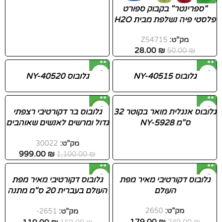
"ספרינטר" בקבוק ספורט
פלסטי פיה נשלפת מבית H2O
מק"ט:
ZS4715
28.00
₪
50.00
₪
גלובוס NY-40515
גלובוס NY-40520
-9%
גלובוס אנגלית מואר בקוטר 32
גלובוס בר דקורטיבי רצפתי
ס"מ NY-5928
גדול ומרשים לאנשים שאוהבים
איכות ויוקרה
מק"ט:
30022
999.00
₪
1,100.00
₪
-25%
-28%
גלובוס דקורטיבי מאיר מפת
גלובוס דקורטיבי מאיר מפת
העולם
העולם בעברית 20 ס"מ מתנה
מושלמת לילדים
מק"ט:
2650
מק"ט:
2651-
179.00
₪