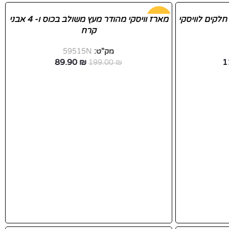
לקים לוויסקי
-55%
מארז וויסקי מהודר מעץ משולב בכוס ו- 4 אבני
קרח
חדש
מק"ט:
59515N
89.90
₪
1
199.00
₪