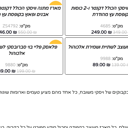
מארז מתנה וויסקי הכולל דקנטר ו-2 כוסות
-37%
ופסת עץ מהודרת
אבנים ופאוץ בקופסת עץ 
חדש
מק"ט:
4685
מק"ט:
ZS4792
46.00
₪
249.00
₪
550.00
₪
349.0
עוצב לשתיית ושמירת אלכוהול
-55%
פלאסק פליי בוי סברובסקי לש
אלכוהול
מק"ט:
9988
89.00
₪
139.00
מק"ט:
9880
89.00
₪
199.00
₪
קים של ויסקי משובח, כל אחד מהם מציע טעמים וארומות שונות. מא
ם. כל מארז מעוצב בקפידה ומכיל מידע מפורט על כל בקבוק, כולל