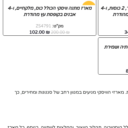
מארז מתנה וויסקי הכולל דקנטר, 2 כוסות, ו-4
-49%
מארז מתנה וויסקי הכולל כוס, מלקחיים, ו-4
מהודרת
אבנים בקופסת עץ מהודרת
חדש
מק"ט:
ZS4791
102.00
₪
3
200.00
₪
תיה ושמירת
רזי הוויסקי מגיעים במגוון רחב של סגנונות ומחירים, כך
 היסטוריה, תהליך הייצור, והמלצות לשתייה. בנוסף, כל מארז