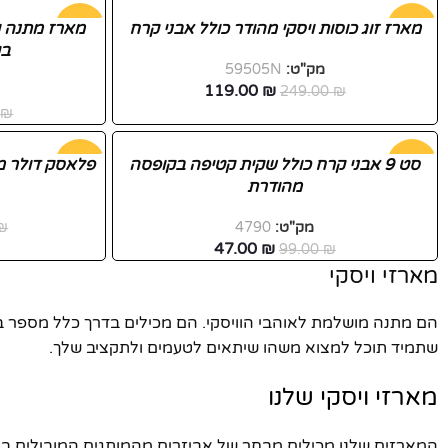
-52%
מארז זוג כוסות ויסקי מהודר כולל אבני קרח
-29%
בק
מק"ט:
59505N
חדש
119.00
₪
249.00
₪
0
₪
פייסבוק
-53%
סט 9 אבני קרח כולל שקית קטיפה בקופסה
-36%
פלאסק דולר מ
מהודרת
אינסטגרם
יוטיוב
מק"ט:
4790
₪
47.00
₪
99.00
₪
מארזי ויסקי
הם מתנה מושלמת לאוהבי הוויסקי. הם מכילים בדרך כלל מספר בקבו
שתמיד תוכל למצוא משהו שיתאים לטעמים ולתקציב שלך.
מארזי ויסקי שלנו
המארזים שלנו מכילים מבחר של אביזרים מהמותגים המובילים בעול