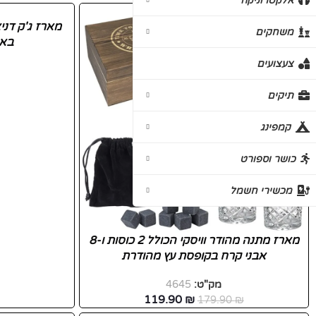
אלקטרוניקה
-33%
משחקים
באר
צעצועים
תיקים
קמפינג
כושר וספורט
מכשירי חשמל
מארז מתנה מהודר וויסקי הכולל 2 כוסות ו-8
אבני קרח בקופסת עץ מהודרת
מק"ט:
4645
119.90
₪
179.90
₪