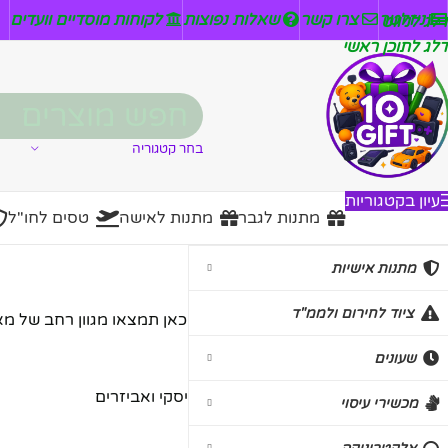
ניזלטר
צרו קשר
שאלות נפוצות
לקוחות מוסדיים וועדים
דלג לניווט
דלג לתוכן ראשי
בחר קטגוריה
עיון בקטגוריות
מתנות לגבר
מתנות לאישה
טסים לחו"ל
מארזי ויסקי ואביזרים
מתנות אישיות
ציוד לחירום ולממ"ד
מארזי ויסקי ואביזרים באתר תן גיפט. כאן תמצאו מגוון רחב של מא
שעונים
עמוד הבית
/
מתנות אישיות
/
מארזי ויסקי ואביזרים
מכשירי עיסוי