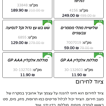
הוליווד
חדש
מק"ט:
33848
189.90
₪
מק"ט:
4156
₪
210.00
249.00
₪
499.00
₪
-54%
-25%
שלישיית מתלי מסמרים
שש בש עץ גדול וקל לנסיעה
צבעוניים
מק"ט:
6855
129.00
₪
מק"ט:
7007019
₪
279.00
59.00
₪
79.00
₪
סוללות אלקליין GP AA
סוללות אלקליין GP AAA
מק"ט:
30-132603
מק"ט:
30-132703
11.90
₪
11.90
₪
ציוד לחירום
ציוד לחירום הוא חיוני להגנה על עצמך ועל אהוביך במקרה של
מצב חירום. הציוד יכול לכלול פריטים כמו תרופות, מזון, מים, סט
ראשון לעזרה, פנסים, סוללות, רדיו ידני, ועוד.