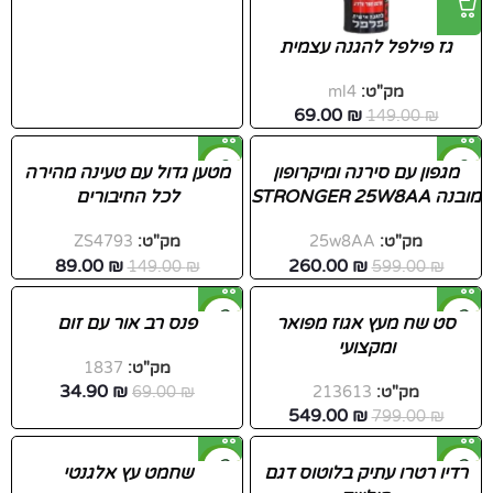
גז פילפל להגנה עצמית
מק"ט:
ml4
69.00
₪
149.00
₪
-40%
-57%
מגפון עם סירנה ומיקרופון
מטען גדול עם טעינה מהירה
מובנה STRONGER 25W8AA
לכל החיבורים
חדש
חדש
מק"ט:
25w8AA
מק"ט:
ZS4793
89.00
₪
260.00
₪
149.00
₪
599.00
₪
-49%
-31%
סט שח מעץ אגוז מפואר
פנס רב אור עם זום
ומקצועי
חדש
מק"ט:
1837
34.90
₪
מק"ט:
213613
₪
69.00
549.00
₪
799.00
₪
-10%
-50%
רדיו רטרו עתיק בלוטוס דגם
שחמט עץ אלגנטי