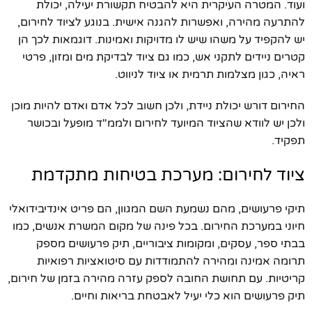
ועוד. המטרה העיקרית היא להבטיח תקשורת יעילה, יכולת
להתרעה מהירה, ואפשרות להגנה אישית. בנוגע לציוד לחירום,
יש להקפיד על משהו שיש לו מדויקות ואמינות. דוגמאות לכך הן
קטרים ניידים לתקני אש, כמו גם ציוד לבדיקת מים ומזון, פרטי
ראיה, כגון מצלמות תרמית או ציוד לניווט.
החירום דורש יכולת ניידת, ולכן חשוב לכל אדם ואדם להיות מוכן
ולכן יש לוודא שהציוד המיועד לחירום ולממ"ד מופעל ובכושר
תפקיד.
ציוד לחירום: מערכת בטיחות מתקדמת
תיקי פרעושים, מהם נשמעת השם המגוון, הם פריט אינדיבידואלי
חיוני במערכת החירום. בכל פינה של מקום המשרת אנשים, כמו
בבתי ספר, עסקים, ומקומות ציבוריים, תיק פרעושים מספק
תרומה אמינה ומהירה להתמודדות עם סיטואציות רפואיות
קריטיות. עם תחושת החובה לספק עזרה מהירה בזמן של חירום,
תיק פרעושים הוא כלי יעיל לאבטחת בריאות וחיים.