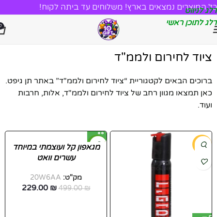
כל המוצרים נמצאים בארץ! משלוחים עד ביתה לקוח!
דלג לניווט
דלג לתוכן ראשי
0
ציוד לחירום ולממ"ד
ברוכים הבאים לקטגוריית “ציוד לחירום ולממ"ד” באתר תן גיפט.
כאן תמצאו מגוון רחב של ציוד לחירום ולממ"ד, אלות, חרבות
ועוד.
-54%
-54%
מגאפון קל ועוצמתי במיוחד
עשרים וואט
חדש
מק"ט:
20W6AA
229.00
₪
499.00
₪