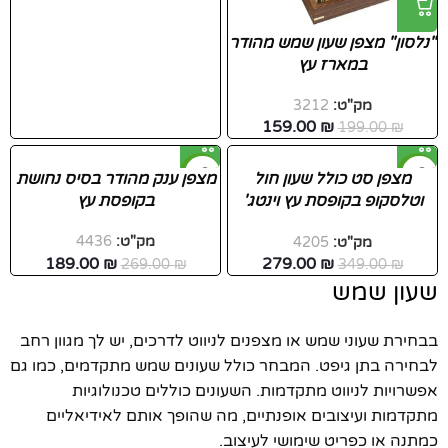
"נלסון" מצפן שעון שמש מהודר
במארז עץ
מק"ט:
3212
159.00
₪
199.00
₪
-30%
-20%
מצפן סט כולל שעון חול
מצפן ענק מהודר בסיס נחושת
וטלסקופ בקופסת עץ וינטג'
בקופסת עץ
מתאים לימאים או למתנה
מק"ט:
4436
מק"ט:
4205
לאוהבי ים
189.00
₪
279.00
₪
269.00
₪
349.00
₪
שעון שמש
בבחירת שעוני שמש או מצפנים לניווט לדרכים, יש לך מגוון רחב
לבחירה בתן גיפט. המבחר כולל שעונים שמש מתקדמים, כמו גם
אפשרויות לניווט מתקדמות. השעונים כוללים טכנולוגיות
מתקדמות ועיצובים אופנתיים, מה שהופך אותם לאידיאליים
כמתנה או כפריט שימושי לעיצוב.