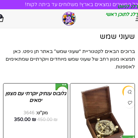
כל המוצרים נמצאים בארץ! משלוחים עד ביתה לקוח!
דלג לניווט
דלג לתוכן ראשי
0
שעוני שמש
ברוכים הבאים לקטגוריית “שעוני שמש” באתר תן גיפט. כאן
תמצאו מגוון רחב של שעוני שמש מיוחדים ויוקרתיים שמתאימים
לאספנות.
-22%
-20%
גלובוס ענתיק יוקרתי עם מצפן
ימאים
מק"ט:
3646
350.00
₪
450.00
₪