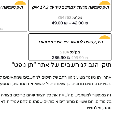
-48%
תיק מעטפה מרופד למחשב נייד עד 17.3 אינץ
-44%
מק"ט:
ZS4762
חדש
חדש
49.00
₪
–
42.00
₪
0
₪
-53%
תיק עסקים למחשב נייד איכותי ומהודר
פייסבוק
מק"ט:
5104
235.90
₪
499.90
₪
אינסטגרם
תיקי הגב למחשבים של אתר “תן גיפט”
יוטיוב
אתר “תן גיפט” מציע מגוון רחב של תיקים למחשבים שמתאימים 
מצוידים בתאים מרובים כך שאתה יכול לנשוא את המחשב, המטען,
זה מאפשר למשתמשים לשאת את כל הציוד שהם צריכים בצורה מאור
בלימודים. הם עשויים מחומרים איכותיים שנותנים להם עמידות
נוחה, ואלגנטית.