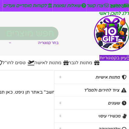
ניזלטר
צרו קשר
שאלות נפוצות
לקוחות מוסדיים וועדים
דלג לניווט
דלג לתוכן ראשי
בחר קטגוריה
עיון בקטגוריות
מתנות לגבר
מתנות לאישה
טסים לחו"ל
תיקים למחשב
מתנות אישיות
ציוד לחירום ולממ"ד
ברוכים הבאים לקטגוריית “תיקים למחשב” באתר תן גיפט. כאן תמ
שעונים
עמוד הבית
/
תיקים
/
תיקים למחשב
מכשירי עיסוי