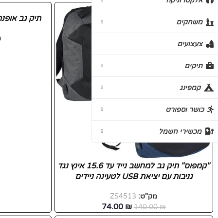
אלקטרוניקה
-47%
תיק גב אופנתי 
משחקים
מ
חדש
צעצועים
תיקים
קמפינג
כושר וספורט
מכשירי חשמל
"קמפוס" תיק גב למחשב נייד עד 15.6 אינץ נגד
גניבות עם יציאת USB לטעינה ניידים
מק"ט:
ZS4513
74.00
₪
140.00
₪