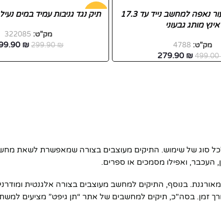
תיק מעטפה עור נאפה למחשב נייד עד 17.3
-33%
תיק נגד גניבות עמיד במים נעילה TSA וB
אינץ מותג גבעוני
מק"ט:
322085
99.90
₪
מק"ט:
4788
₪
299.90
279.90
₪
499.0
לכל סוג של שימוש. התיקים מעוצבים בצורה שמאפשרת לשאת מחשב 
 העכבר, ואפילו מסמכים או ספרים.
גנת. בנוסף, התיקים למחשב מעוצבים בצורה אלגנטית ומודרנית,
 לאורך זמן. בסה"כ, תיקים למחשבים של אתר “תן גיפט” מציעים