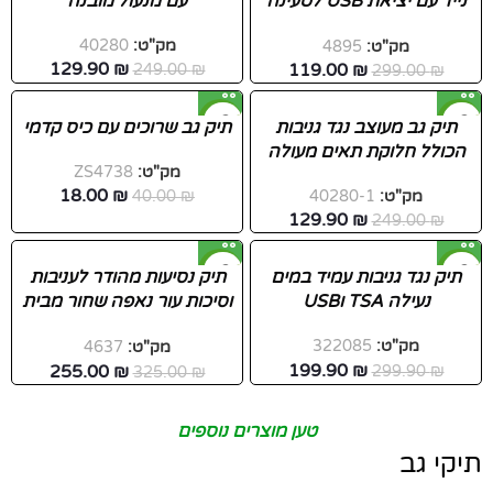
נייד עם יציאת USB לטעינה
עם מנעול מובנה
חדש
ניידים
מק"ט:
40280
מק"ט:
4895
129.90
₪
119.00
₪
249.00
₪
299.00
₪
-55%
-48%
תיק גב מעוצב נגד גניבות
תיק גב שרוכים עם כיס קדמי
הכולל חלוקת תאים מעולה
חדש
חדש
מק"ט:
ZS4738
18.00
₪
מק"ט:
40280-1
₪
40.00
129.90
₪
249.00
₪
-22%
-33%
תיק נגד גניבות עמיד במים
תיק נסיעות מהודר לעניבות
נעילה TSA וUSB
וסיכות עור נאפה שחור מבית
המותג גבעוני
מק"ט:
322085
מק"ט:
4637
199.90
₪
255.00
₪
299.90
₪
325.00
₪
טען מוצרים נוספים
תיקי גב