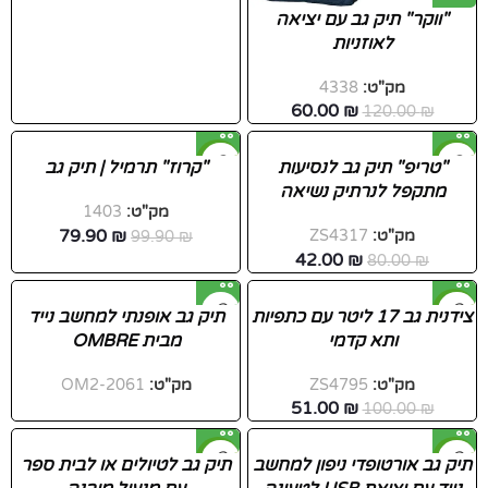
"ווקר" תיק גב עם יציאה
לאוזניות
מק"ט:
4338
60.00
₪
120.00
₪
-20%
-48%
"טריפ" תיק גב לנסיעות
"קרוז" תרמיל | תיק גב
מתקפל לנרתיק נשיאה
חדש
מק"ט:
1403
79.90
₪
מק"ט:
ZS4317
₪
99.90
42.00
₪
80.00
₪
-49%
צידנית גב 17 ליטר עם כתפיות
תיק גב אופנתי למחשב נייד
ותא קדמי
מבית OMBRE
חדש
מק"ט:
ZS4795
מק"ט:
OM2-2061
51.00
₪
100.00
₪
-48%
-60%
תיק גב אורטופדי ניפון למחשב
תיק גב לטיולים או לבית ספר