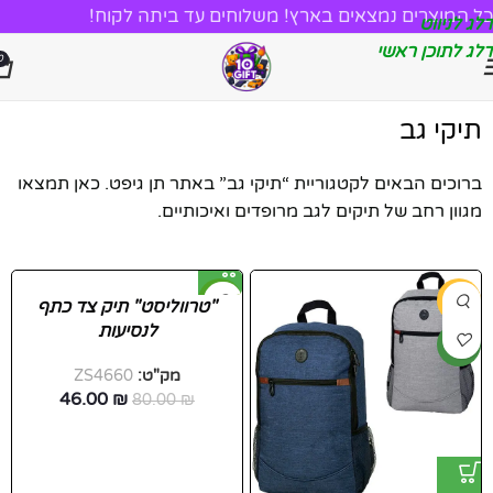
כל המוצרים נמצאים בארץ! משלוחים עד ביתה לקוח!
דלג לניווט
דלג לתוכן ראשי
0
תיקי גב
ברוכים הבאים לקטגוריית “תיקי גב” באתר תן גיפט. כאן תמצאו
מגוון רחב של תיקים לגב מרופדים ואיכותיים.
-43%
-50%
"טרווליסט" תיק צד כתף
לנסיעות
חדש
חדש
מק"ט:
ZS4660
46.00
₪
80.00
₪