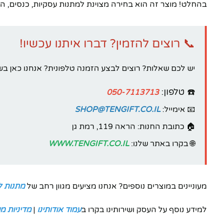
בהחלט! מוצר זה הוא בחירה מצוינת למתנות עסקיות, כנסים, הוקרה
📞 רוצים להזמין? דברו איתנו עכשיו!
יש לכם שאלות? רוצים לבצע הזמנה טלפונית? אנחנו כאן בש
☎️ טלפון:
050-7113713
📧 אימייל:
SHOP@TENGIFT.CO.IL
🏠 כתובת החנות: הראה 119, רמת גן
🌐 בקרו באתר שלנו:
WWW.TENGIFT.CO.IL
מעוניינים במוצרים נוספים? אנחנו מציעים מגוון רחב של
מתנות ל
למידע נוסף על העסק ושירותינו בקרו ב
עמוד אודותינו
|
מדיניות מ