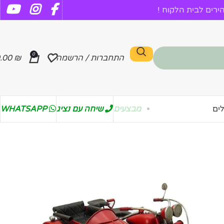
רים לבית הלקוח !
0
התחברות / הרשמה
₪
.00
מבצעים
שיחה עם נציג
WHATSAPP
ים