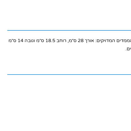
המוצר מיוצר מחומרים איכותיים ומעוצב בקפידה רבה. דגם האופנוע כולל סירה נלווית המוצבת לצד האופנוע בסגנון וינטג' אותנטי. הממדים המדויקים: אורך 28 ס״מ, רוחב 18.5 ס״מ וגובה 14 ס״מ
ם.