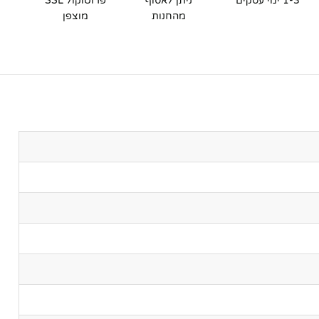
1-3 ימי עסקים
ניתן לאסוף
פרוטוקול SSL
מהחנות
מוצפן