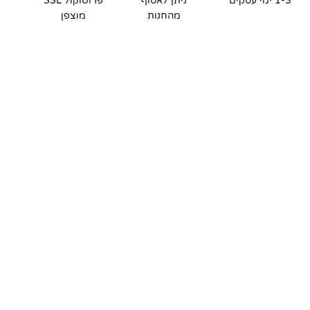
1-3 ימי עסקים
ניתן לאסוף
פרוטוקול SSL
מהחנות
מוצפן