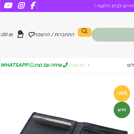
רים לבית הלקוח !
0
התחברות / הרשמה
₪
.00
מבצעים
שיחה עם נציג
WHATSAPP
ים
-36%
חדש