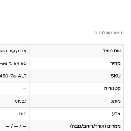
תיאור
משלוחים
שם מוצר
ארנק עור האנטר לגבר | תא ל
מחיר
94.90 ₪
00 ₪
2450-7a-ALT
SKU
קטגוריה
—
מותג
גבעוני
צבע
חום
ממדים (אורך/רוחב/גובה)
— / — / —