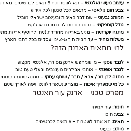
עיצוב מעשי ואלגנטי
– תא לשטרות + 6 תאים לכרטיסים, מאורגן בצורה מושלמת
צבע חום קלאסי
– מתאים לכל סגנון ולכל אירוע
יוטיוב
המותג גבעוני
– שם דבר באיכות ובעיצוב ישראלי מוביל
גודל קומפקטי
– נכנס בנוחות לכיס מכנס או ג'קט
מתנה יוקרתית
– מגיע באריזה מהודרת (ניתן להוסיף אריזת מתנ
משלוח מהיר
– עד הבית תוך 2-5 ימי עסקים בכל רחבי הארץ
למי מתאים הארנק הזה?
לגבר עסקי
– מי שמחפש ארנק מסודר, אלגנטי ומקצועי
לגבר אופנתי
– אוהבי אביזרים מעוצבים ובעלי טעם טוב
מתנה לבן זוג / אבא / חבר / שותף עסקי
– מתנה שתמיד שמחים
כל מי שמעריך איכות
– מוצר שנשאר רלוונטי ויפה לאורך שנים
מפרט טכני – ארנק עור האנטר
חומר:
עור אמיתי
צבע:
חום
תאים:
תא אחד לשטרות + 6 תאים לכרטיסים
מותג:
גבעוני