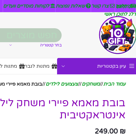
ניזלטר
צרו קשר
שאלות נפוצות
לקוחות מוסדיים וועדים
דלג לניווט
דלג לתוכן ראשי
בחר קטגוריה
עיון בקטגוריות
מתנות לגבר
מתנות ל
עמוד הבית
/
משחקים
/
צעצועים לילדים
/
בובת מאמא פיירי מש
בובת מאמא פיירי משחק ליל
אינטראקטיבית
249.00
₪