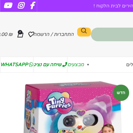
רים לבית הלקוח !
0
התחברות / הרשמה
₪
.00
מבצעים
שיחה עם נציג
WHATSAPP
ים
חדש