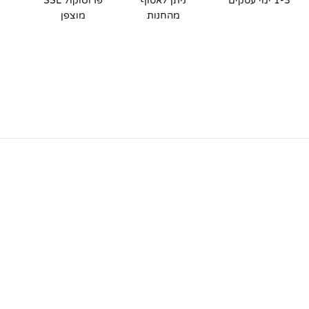
1-3 ימי עסקים
ניתן לאסוף
פרוטוקול SSL
מהחנות
מוצפן