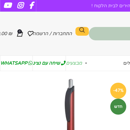
רים לבית הלקוח !
0
התחברות / הרשמה
₪
.00
מבצעים
שיחה עם נציג
WHATSAPP
ים
-47%
חדש