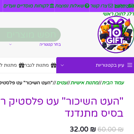
ניזלטר
צרו קשר
שאלות נפוצות
לקוחות מוסדיים וועדים
דלג לניווט
דלג לתוכן ראשי
בחר קטגוריה
עיון בקטגוריות
מתנות לגבר
מתנות ל
עמוד הבית
/
מתנות אישיות
/
עטים
/
"העט השיכור" עט פלסטיק 
"העט השיכור" עט פלסטיק רא
בסיס מתנדנד
32.00
₪
60.00
₪