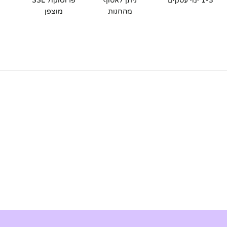
1-3 ימי עסקים
ניתן לאסוף
פרוטוקול SSL
מהחנות
מוצפן