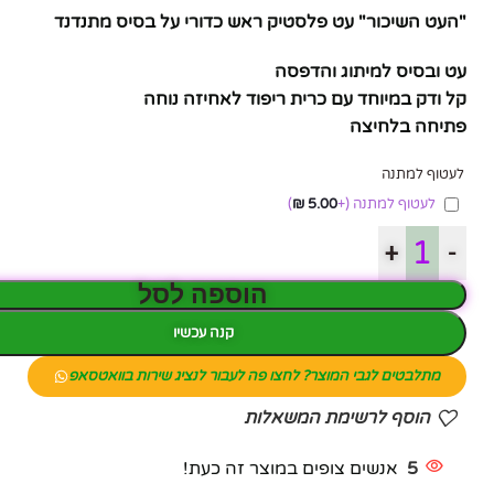
"העט השיכור" עט פלסטיק ראש כדורי על בסיס מתנדנד
עט ובסיס למיתוג והדפסה
קל ודק במיוחד עם כרית ריפוד לאחיזה נוחה
פתיחה בלחיצה
לעטוף למתנה
לעטוף למתנה
(+
5.00
₪
)
+
-
הוספה לסל
קנה עכשיו
מתלבטים לגבי המוצר? לחצו פה לעבור לנציג שירות בוואטסאפ
הוסף לרשימת המשאלות
פייסבוק
5
אנשים צופים במוצר זה כעת!