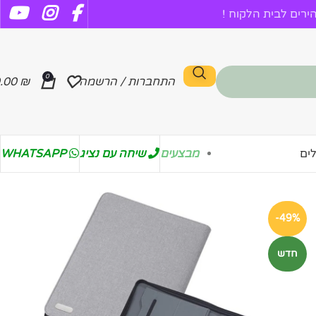
רים לבית הלקוח !
0
התחברות / הרשמה
₪
.00
מבצעים
שיחה עם נציג
WHATSAPP
ים
-49%
חדש