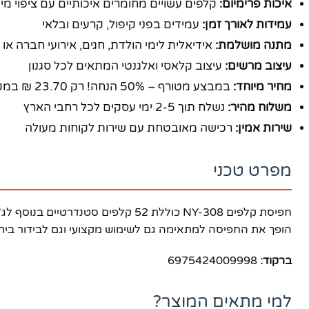
איכות פרימיום:
קלפים עשויים מחומרים איכותיים עם ציפוי מ
עמידות לאורך זמן:
עמידים בפני קיפול, קרעים ובלאי
מתנה מושלמת:
אידיאלית לימי הולדת, חגים, אירועי חברה א
עיצוב מרשים:
עיצוב קלאסי ואלגנטי המתאים לכל סגנון
מחיר מיוחד:
במבצע מטורף – 50% הנחה! רק 23.70 ₪ במקום 47.40 ₪
משלוח מהיר:
נשלח תוך 2-5 ימי עסקים לכל רחבי הארץ
שירות אמין:
רכישה מאובטחת עם שירות לקוחות מעולה
מפרט טכני
חפיסת קלפים NY-308 כוללת 52 קלפ
הופך את החפיסה למתאימה גם לשימוש מקצועי וגם לבידור ביתי.
ברקוד:
6975424009998
פייסבוק
למי מתאים המוצר?
אינסטגרם