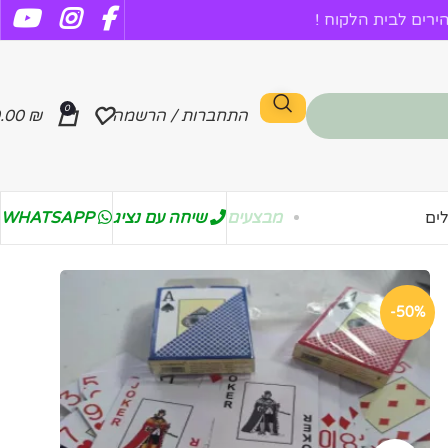
רים לבית הלקוח !
0
התחברות / הרשמה
₪
.00
מבצעים
שיחה עם נציג
WHATSAPP
ים
-50%