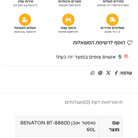
מחירים מעולים
מוצרים איכותיים
שירות אמין
מתחייבים למחיר הכי משתלם
איכות מוצר מובטחת
דירוג גוגל 4.9 מתוך 5.0
משלוחים מהירים
איסוף עצמי
תשלום מאובטח
1-3 ימי עסקים
ניתן לאסוף מהחנות
פרוטוקול SSL מוצפן
הוסף לרשימת המשאלות
5
אנשים צופים במוצר זה כעת!
שתפו:
תיאור
חוות דעת (0)
משלוחים
שם
טוסטר אובן BENATON BT-88600
מוצר
60L