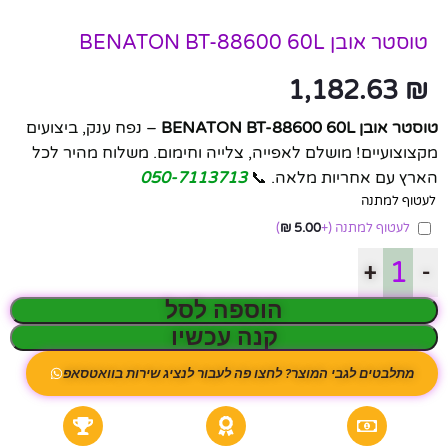
טוסטר אובן BENATON BT-88600 60L
1,182.63
₪
טוסטר אובן BENATON BT-88600 60L
– נפח ענק, ביצועים
מקצוצועיים! מושלם לאפייה, צלייה וחימום. משלוח מהיר לכל
הארץ עם אחריות מלאה. 📞
050-7113713
לעטוף למתנה
לעטוף למתנה
(+
5.00
₪
)
+
-
הוספה לסל
קנה עכשיו
מתלבטים לגבי המוצר? לחצו פה לעבור לנציג שירות בוואטסאפ