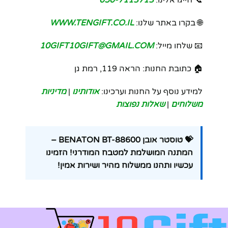
🌐 בקרו באתר שלנו:
WWW.TENGIFT.CO.IL
📧 שלחו מייל:
10GIFT10GIFT@GMAIL.COM
🏠 כתובת החנות: הראה 119, רמת גן
למידע נוסף על החנות וערכינו:
אודותינו
|
מדיניות
משלוחים
|
שאלות נפוצות
💝 טוסטר אובן BENATON BT-88600 –
המתנה המושלמת למטבח המודרני! הזמינו
עכשיו ותהנו ממשלוח מהיר ושירות אמין!