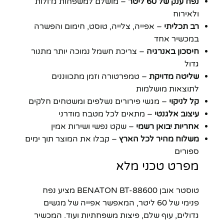
נפח ענק של 60 ליטר
– מושלם למשפחות גדולות
ולאירוח
רב תכליתי
– אפייה, צלייה, טוסט, חימום והפשרה
במכשיר אחד
חיסכון באנרגיה
– צריכת חשמל נמוכה יותר מתנור
גדול
שליטה מדויקת
– טמפרטורה וזמן מתכווננים
לתוצאות מושלמות
קל לניקוי
– מגשי פירורים נשלפים ומשטחים חלקים
עיצוב אלגנטי
– מתאים לכל מטבח מודרני
אחריות יבואן רשמי
– שקט נפשי ושירות אמין
משלוח מהיר לכל הארץ
– קבלו את המוצר תוך ימים
ספורים
מפרט טכני מלא
טוסטר אובן BENATON BT-88600 מציע נפח
פנימי של 60 ליטר, המאפשר אפייה של מגשים
גדולים, עוף שלם, פיצות משפחתיות ועוד. המכשיר