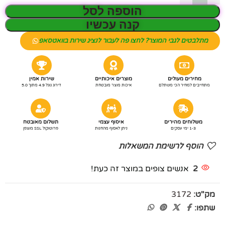
הוספה לסל
קנה עכשיו
מתלבטים לגבי המוצר? לחצו פה לעבור לנציג שירות בוואטסאפ
מחירים מעולים
מוצרים איכותיים
שירות אמין
מתחייבים למחיר הכי משתלם
איכות מוצר מובטחת
דירוג גוגל 4.9 מתוך 5.0
משלוחים מהירים
איסוף עצמי
תשלום מאובטח
1-3 ימי עסקים
ניתן לאסוף מהחנות
פרוטוקול SSL מוצפן
הוסף לרשימת המשאלות
2
אנשים צופים במוצר זה כעת!
מק"ט:
3172
שתפו: