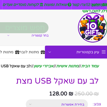
ניזלטר
צרו קשר
שאלות נפוצות
לקוחות מוסדיים וועדים
דלג לניווט
דלג לתוכן ראשי
בחר קטגוריה
עיון בקטגוריות
מתנות לגבר
מתנות ל
עמוד הבית
/
מתנות אישיות
/
אביזרי עישון
/
לב עם שאקל USB מצת
לב עם שאקל USB מצת
128.00
₪
250.00
₪
צבע