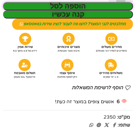
הוספה לסל
קנה עכשיו
מתלבטים לגבי המוצר? לחצו פה לעבור לנציג שירות בוואטסאפ
מחירים מעולים
מוצרים איכותיים
שירות אמין
מתחייבים למחיר הכי משתלם
איכות מוצר מובטחת
דירוג גוגל 4.9 מתוך 5.0
משלוחים מהירים
איסוף עצמי
תשלום מאובטח
1-3 ימי עסקים
ניתן לאסוף מהחנות
פרוטוקול SSL מוצפן
הוסף לרשימת המשאלות
6
אנשים צופים במוצר זה כעת!
מק"ט:
2350
שתפו: