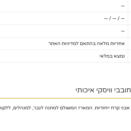
—
— / — / —
—
אחריות מלאה בהתאם למדיניות האתר
נמצא במלאי
בי וויסקי איכותי
מארז וויסקי יוקרתי ומעוצב הכולל 2 כוסות פלאסק מהודרות ו-8 אבני קרח ייחודיות. המארז המושלם ל