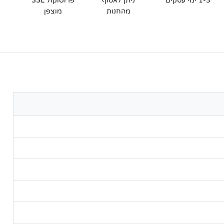
1-3 ימי עסקים
ניתן לאסוף
פרוטוקול SSL
מהחנות
מוצפן