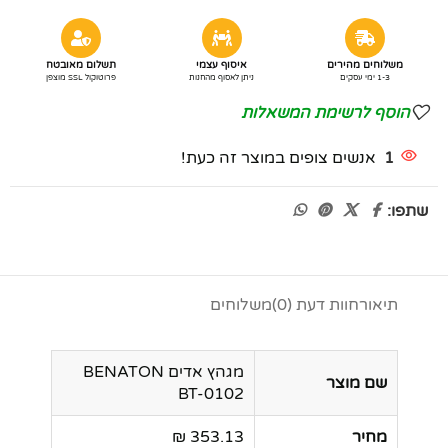
משלוחים מהירים
איסוף עצמי
תשלום מאובטח
1-3 ימי עסקים
ניתן לאסוף מהחנות
פרוטוקול SSL מוצפן
הוסף לרשימת המשאלות
1
אנשים צופים במוצר זה כעת!
שתפו:
תיאור
חוות דעת (0)
משלוחים
מגהץ אדים BENATON
שם מוצר
BT-0102
מחיר
353.13 ₪