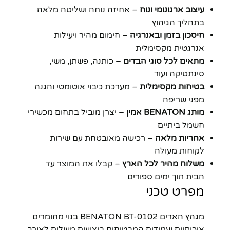
עיצוב ארגונומי ונוח
– אחיזה נוחה ושליטה מלאה
בתהליך הגיהוץ
חיסכון בזמן ובאנרגיה
– חימום מהיר ויעילות
אנרגטית מקסימלית
מתאים לכל סוגי הבדים
– כותנה, פשתן, משי,
סינתטיקה ועוד
בטיחות מקסימלית
– מערכת כיבוי אוטומטי והגנה
מפני שריפה
מותג BENATON אמין
– יצרן מוביל בתחום מכשירי
חשמל ביתיים
אחריות מלאה
– רכישה מאובטחת עם שירות
לקוחות מעולה
משלוח מהיר לכל הארץ
– קבלו את המוצר עד
הבית תוך ימים ספורים
מפרט טכני
מגהץ האדים BENATON BT-0102 בנוי מחומרים
איכותיים ועמידים המבטיחים ביצועים מעולים לאורך