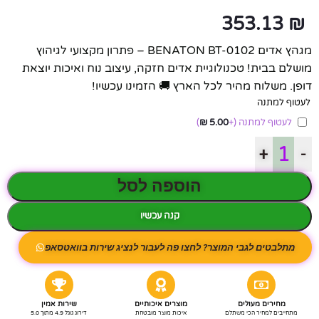
353.13
₪
מגהץ אדים BENATON BT-0102 – פתרון מקצועי לגיהוץ
מושלם בבית! טכנולוגיית אדים חזקה, עיצוב נוח ואיכות יוצאת
דופן. משלוח מהיר לכל הארץ 🚚 הזמינו עכשיו!
לעטוף למתנה
לעטוף למתנה
(+
5.00
₪
)
+
-
הוספה לסל
קנה עכשיו
מתלבטים לגבי המוצר? לחצו פה לעבור לנציג שירות בוואטסאפ
מחירים מעולים
מוצרים איכותיים
שירות אמין
מתחייבים למחיר הכי משתלם
איכות מוצר מובטחת
דירוג גוגל 4.9 מתוך 5.0