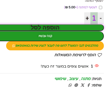
לעטוף למתנה
לעטוף למתנה
(+
5.00
₪
)
+
-
הוספה לסל
קנה עכשיו
מתלבטים לגבי המוצר? לחצו פה לעבור לנציג שירות בוואטסאפ
הוסף לרשימת המשאלות
1
אנשים צופים במוצר זה כעת!
תגיות:
מתנה
,
עיצוב
,
שימושי
פייסבוק
שתפו:
אינסטגרם
יוטיוב