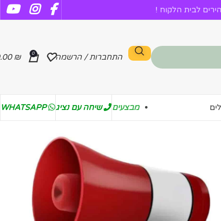
רים לבית הלקוח !
0
התחברות / הרשמה
₪
.00
מבצעים
שיחה עם נציג
WHATSAPP
ים