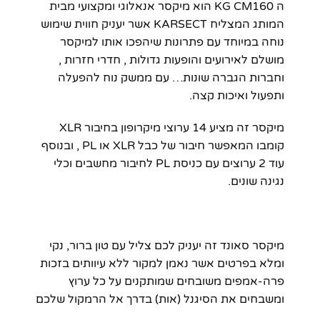
ה KG CM160 הוא מיקסר אנאלוגי ומקצועי מבית
המותג המצליח KARSECT אשר יעניק חווית שימוש
נוחה במיוחד עם פתרונות שיהפכו אותו למיקסר
מושלם לאירועים והופעות גדולות , חדרי חזרות ,
וחברות הגברה שונות… עם ממשק נוח להפעלה
ותפעול ואיכות קצה.
מיקסר זה מציע 14 ערוצי מיקרופון בחיבור XLR
קומבו המאפשר חיבור של כבל XLR או PL , ובנוסף
עוד 2 ערוצים עם כניסת PL לחיבור מחשבים וכלי
נגינה שונים.
מיקסר סאונד זה יעניק לכם צליל עם טון ברור, נקי
ומלא בפרטים אשר נאמן למקור ללא עיוותים בזכות
פרה-אמפים משובחים שמותקנים על כל ערוץ
ומשבחים את הסיגנל (אות) בדרך אל הרמקול שלכם