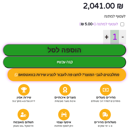
2,041.00
₪
לעטוף למתנה
לעטוף למתנה
(+
5.00
₪
)
+
-
הוספה לסל
קנה עכשיו
מתלבטים לגבי המוצר? לחצו פה לעבור לנציג שירות בוואטסאפ
מחירים מעולים
מוצרים איכותיים
שירות אמין
מתחייבים למחיר הכי משתלם
איכות מוצר מובטחת
דירוג גוגל 4.9 מתוך 5.0
משלוחים מהירים
איסוף עצמי
תשלום מאובטח
1-3 ימי עסקים
ניתן לאסוף מהחנות
פרוטוקול SSL מוצפן