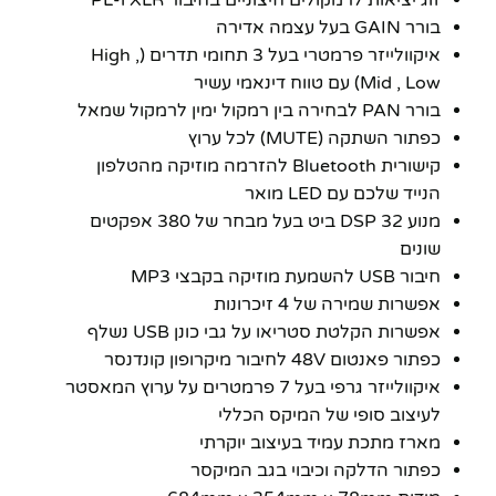
בורר GAIN בעל עצמה אדירה
איקוולייזר פרמטרי בעל 3 תחומי תדרים (High ,
Mid , Low) עם טווח דינאמי עשיר
בורר PAN לבחירה בין רמקול ימין לרמקול שמאל
כפתור השתקה (MUTE) לכל ערוץ
קישורית Bluetooth להזרמה מוזיקה מהטלפון
הנייד שלכם עם LED מואר
מנוע DSP 32 ביט בעל מבחר של 380 אפקטים
שונים
חיבור USB להשמעת מוזיקה בקבצי MP3
אפשרות שמירה של 4 זיכרונות
אפשרות הקלטת סטריאו על גבי כונן USB נשלף
כפתור פאנטום 48V לחיבור מיקרופון קונדנסר
איקוולייזר גרפי בעל 7 פרמטרים על ערוץ המאסטר
לעיצוב סופי של המיקס הכללי
מארז מתכת עמיד בעיצוב יוקרתי
כפתור הדלקה וכיבוי בגב המיקסר