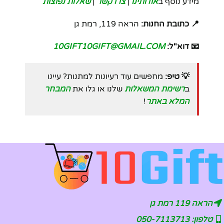
מידע נוסף ב
אודותינו
|
צרו קשר
|
שאלות נפוצות
📍 כתובת החנות:
הראה 119, רמת גן
📧 דוא"ל:
10GIFT10GIFT@GMAIL.COM
💡 טיפ:
מחפשים עוד רעיונות למתנות? עיינו
ב
רשימת המשאלות
שלנו או גלו את
המבחר
המלא באתר
!
הראה 119 רמת גן
טלפון: 050-7113713