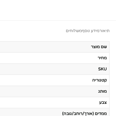
תיאור
מידע נוסף
משלוחים
שם מוצר
מחיר
SKU
קטגוריה
מותג
צבע
ממדים (אורך/רוחב/גובה)