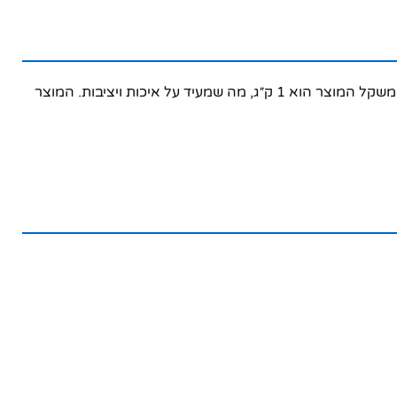
מעורר צג כחול טופז בגוון צהוב – מוצר איכותי ומעוצב בקפידה. המוצר בנוי מחומרים עמידים ומשלב עיצוב מודרני עם פונקציונליות. משקל המוצר הוא 1 ק״ג, מה שמעיד על איכות ויציבות. המוצר