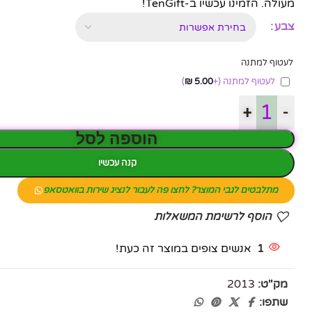
מעולה. הזמינו עכשיו ב-TenGift!
צבע
לעטוף למתנה
לעטוף למתנה
(+
5.00
₪
)
+
-
הוספה לסל
קנה עכשיו
מתלבטים לגבי המוצר? לחצו פה לעבור לנציג שירות בוואטסאפ
הוסף לרשימת המשאלות
1
אנשים צופים במוצר זה כעת!
מק"ט:
2013
שתפו: