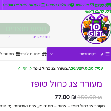
ניזלטר
צרו קשר
שאלות נפוצות
לקוחות מוסדיים וועדים
דלג לניווט
דלג לתוכן ראשי
בחר קטגוריה
עיון בקטגוריות
מתנות לגבר
מתנות ל
עמוד הבית
/
שעונים
/
מעורר צג כחול טופז
מעורר צג כחול טופז
77.00
₪
150.00
₪