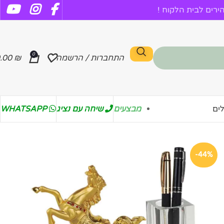
רים לבית הלקוח !
0
התחברות / הרשמה
₪
.00
מבצעים
שיחה עם נציג
WHATSAPP
ים
-44%