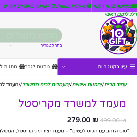
ניזלטר
צרו קשר
שאלות נפוצות
לקוחות מוסדיים וועדים
דלג לניווט
דלג לתוכן ראשי
בחר קטגוריה
עיון בקטגוריות
מתנות לגבר
מתנות ל
עמוד הבית
/
מתנות אישיות
/
מעמדים לבית ולמשרד
/
מעמד למ
מעמד למשרד מקריסטל
279.00
₪
499.00
₪
"סוס הזהב עם הכוס לעטים" – מעמד יצירתי מקריסטל, המשלב בין