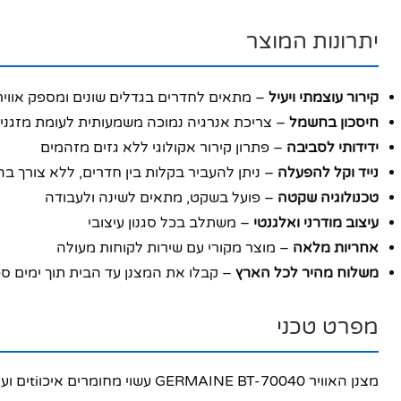
יתרונות המוצר
קירור עוצמתי ויעיל
– מתאים לחדרים בגדלים שונים ומספק אוויר
חיסכון בחשמל
– צריכת אנרגיה נמוכה משמעותית לעומת מזגני
ידידותי לסביבה
– פתרון קירור אקולוגי ללא גזים מזהמים
נייד וקל להפעלה
– ניתן להעביר בקלות בין חדרים, ללא צורך 
טכנולוגיה שקטה
– פועל בשקט, מתאים לשינה ולעבודה
עיצוב מודרני ואלגנטי
– משתלב בכל סגנון עיצובי
אחריות מלאה
– מוצר מקורי עם שירות לקוחות מעולה
משלוח מהיר לכל הארץ
– קבלו את המצנן עד הבית תוך ימים ספ
מפרט טכני
פייסבוק
מצנן האוויר GERMAINE BT-70040 עשוי מחומרים איכוtiים ועמידים, ומיועד לשימוש ממושך לאורך שנים. המוצר כולל מערכת סינון אוויר מתקדמת, מיכל מים נדיב, ומספר מהירויות לבחירה.
אינסטגרם