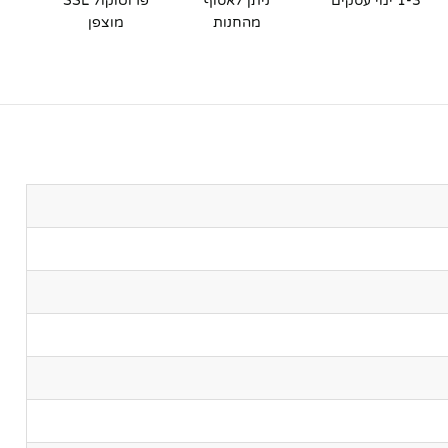
1-3 ימי עסקים
ניתן לאסוף
פרוטוקול SSL
מהחנות
מוצפן