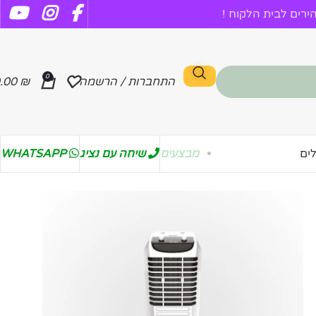
רים לבית הלקוח !
0
התחברות / הרשמה
₪
.00
מבצעים
שיחה עם נציג
WHATSAPP
ים