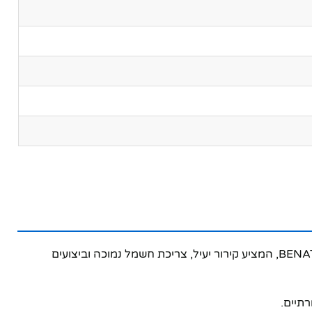
מצנן האוויר העוצמתי של GERMAINE BT-70040 הוא הפתרון האידיאלי לימי הקיץ החמים. מוצר איכותי מבית היצרן המוביל BENATON, המציע קירור יעיל, צריכת חשמל נמוכה וביצועים
תיים.