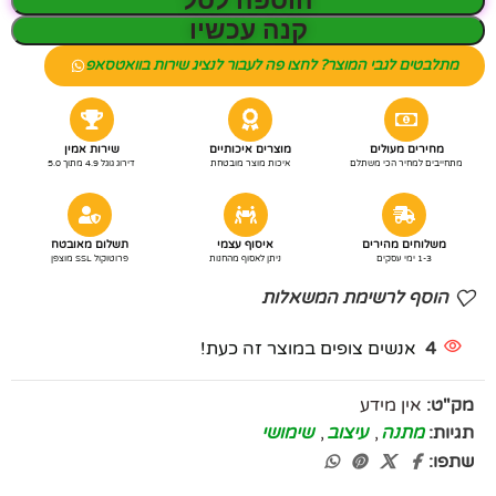
הוספה לסל
קנה עכשיו
מתלבטים לגבי המוצר? לחצו פה לעבור לנציג שירות בוואטסאפ
מחירים מעולים
מוצרים איכותיים
שירות אמין
מתחייבים למחיר הכי משתלם
איכות מוצר מובטחת
דירוג גוגל 4.9 מתוך 5.0
משלוחים מהירים
איסוף עצמי
תשלום מאובטח
1-3 ימי עסקים
ניתן לאסוף מהחנות
פרוטוקול SSL מוצפן
הוסף לרשימת המשאלות
4
אנשים צופים במוצר זה כעת!
מק"ט:
אין מידע
תגיות:
מתנה
,
עיצוב
,
שימושי
שתפו: