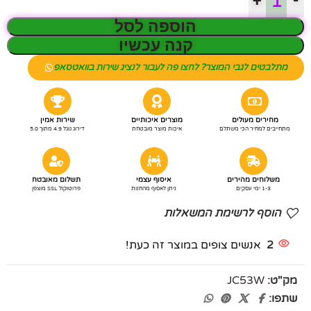
+
-
הוספה לסל
קנה עכשיו
מתלבטים לגבי המוצר? לחצו פה לעבור לנציג שירות בוואטסאפ
מחירים מעולים
מוצרים איכותיים
שירות אמין
מתחייבים למחיר הכי משתלם
איכות מוצר מובטחת
דירוג גוגל 4.9 מתוך 5.0
משלוחים מהירים
איסוף עצמי
תשלום מאובטח
1-3 ימי עסקים
ניתן לאסוף מהחנות
פרוטוקול SSL מוצפן
הוסף לרשימת המשאלות
2
אנשים צופים במוצר זה כעת!
מק"ט:
JC53W
שתפו: